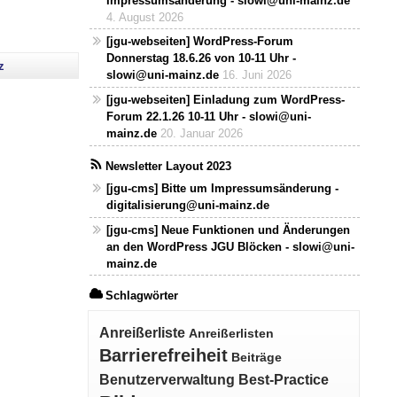
Impressumsänderung - slowi@uni-mainz.de
4. August 2026
[jgu-webseiten] WordPress-Forum
Donnerstag 18.6.26 von 10-11 Uhr -
z
slowi@uni-mainz.de
16. Juni 2026
[jgu-webseiten] Einladung zum WordPress-
Forum 22.1.26 10-11 Uhr - slowi@uni-
mainz.de
20. Januar 2026
Newsletter Layout 2023
[jgu-cms] Bitte um Impressumsänderung -
digitalisierung@uni-mainz.de
[jgu-cms] Neue Funktionen und Änderungen
an den WordPress JGU Blöcken - slowi@uni-
mainz.de
Schlagwörter
Anreißerliste
Anreißerlisten
Barrierefreiheit
Beiträge
Benutzerverwaltung
Best-Practice