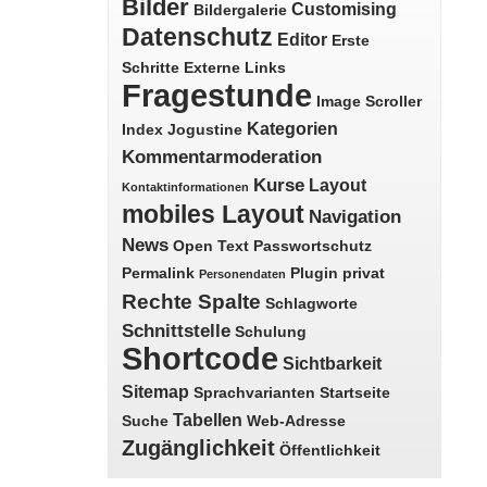
Bilder
Customising
Bildergalerie
Datenschutz
Editor
Erste
Schritte
Externe Links
Fragestunde
Image Scroller
Kategorien
Index
Jogustine
Kommentarmoderation
Kurse
Layout
Kontaktinformationen
mobiles Layout
Navigation
News
Open Text
Passwortschutz
Permalink
Plugin
privat
Personendaten
Rechte Spalte
Schlagworte
Schnittstelle
Schulung
Shortcode
Sichtbarkeit
Sitemap
Sprachvarianten
Startseite
Tabellen
Suche
Web-Adresse
Zugänglichkeit
Öffentlichkeit