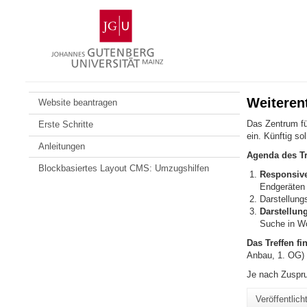
Zum
Johannes
Inhalt
Gutenberg-
springen
Universität
Mainz
Weiteren
Website beantragen
Das Zentrum für
Erste Schritte
ein. Künftig so
Anleitungen
Agenda des Tr
Blockbasiertes Layout CMS: Umzugshilfen
Responsiv
Endgeräten 
Darstellung
Darstellun
Suche in W
Das Treffen f
Anbau, 1. OG)
Je nach Zuspruc
Veröffentlic