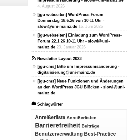
Impressumsänderung - slowi@uni-mainz.de
4. August 2026
[jgu-webseiten] WordPress-Forum
Donnerstag 18.6.26 von 10-11 Uhr -
slowi@uni-mainz.de
16. Juni 2026
[jgu-webseiten] Einladung zum WordPress-
Forum 22.1.26 10-11 Uhr - slowi@uni-
mainz.de
20. Januar 2026
Newsletter Layout 2023
[jgu-cms] Bitte um Impressumsänderung -
digitalisierung@uni-mainz.de
[jgu-cms] Neue Funktionen und Änderungen
an den WordPress JGU Blöcken - slowi@uni-
mainz.de
Schlagwörter
Anreißerliste
Anreißerlisten
Barrierefreiheit
Beiträge
Benutzerverwaltung
Best-Practice