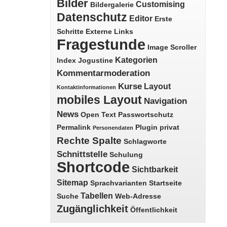
Bilder
Customising
Bildergalerie
Datenschutz
Editor
Erste
Schritte
Externe Links
Fragestunde
Image Scroller
Kategorien
Index
Jogustine
Kommentarmoderation
Kurse
Layout
Kontaktinformationen
mobiles Layout
Navigation
News
Open Text
Passwortschutz
Permalink
Plugin
privat
Personendaten
Rechte Spalte
Schlagworte
Schnittstelle
Schulung
Shortcode
Sichtbarkeit
Sitemap
Sprachvarianten
Startseite
Tabellen
Suche
Web-Adresse
Zugänglichkeit
Öffentlichkeit