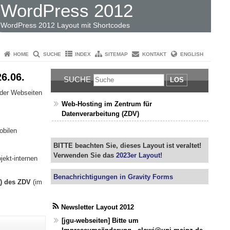
WordPress 2012
WordPress 2012 Layout mit Shortcodes
HOME
SUCHE
INDEX
SITEMAP
KONTAKT
ENGLISH
6.06.
SUCHE
LOS
 der Webseiten
Web-Hosting im Zentrum für
Datenverarbeitung (ZDV)
obilen
BITTE beachten Sie, dieses Layout ist veraltet!
Verwenden Sie das
2023er Layout
!
jekt-internen
Benachrichtigungen in Gravity Forms
a) des ZDV
(im
Newsletter Layout 2012
[jgu-webseiten] Bitte um