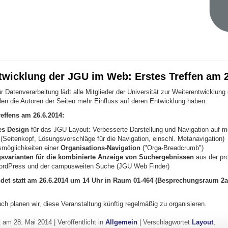
twicklung der JGU im Web: Erstes Treffen am 2
 Datenverarbeitung lädt alle Mitglieder der Universität zur Weiterentwicklung
llen die Autoren der Seiten mehr Einfluss auf deren Entwicklung haben.
effens am 26.6.2014:
es Design
für das JGU Layout: Verbesserte Darstellung und Navigation auf m
(Seitenkopf, Lösungsvorschläge für die Navigation, einschl. Metanavigation)
smöglichkeiten einer
Organisations-Navigation
("Orga-Breadcrumb")
gsvarianten für die kombinierte Anzeige von Suchergebnissen
aus der pro
ordPress und der campusweiten Suche (JGU Web Finder)
indet statt am 26.6.2014 um 14 Uhr in Raum 01-464 (Besprechungsraum 2
h planen wir, diese Veranstaltung künftig regelmäßig zu organisieren.
ht am
28. Mai 2014
|
Veröffentlicht in
Allgemein
|
Verschlagwortet
Layout
,