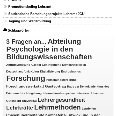
Promotionskolleg Lehramt
Studentische Forschungsprojekte Lehramt JGU
Tagung und Weiterbildung
Schlagwörter
Abteilung
3 Fragen an...
Psychologie in den
Bildungswissenschaften
Antrittsvorlesung
Call for Contributions
Demokratie leben
Deutschlandfunk Kultur
Digitalisierung
Enthusiasmus
Forschung
Forschungsförderung
Forschungswerkstatt
Gastvortrag
Haus der Demokratie
Haus des
Erinnerns
Hochbegabung
Informationskompetenz
Interview
Johannes
Lehrergesundheit
Gutenberg-Universität
Lehrmethoden
Lehrkräfte
Lernferien
Phasenübergreifende Kompetenz-Entwicklung in der