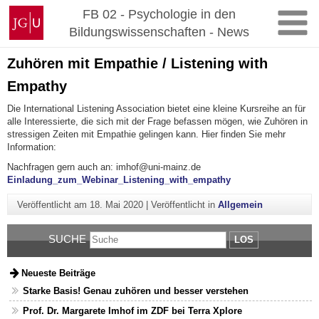
Zum
Johannes
FB 02 - Psychologie in den
Inhalt
Gutenberg-
Bildungswissenschaften - News
springen
Universität
Mainz
Zuhören mit Empathie / Listening with
Empathy
Die International Listening Association bietet eine kleine Kursreihe an für
alle Interessierte, die sich mit der Frage befassen mögen, wie Zuhören in
stressigen Zeiten mit Empathie gelingen kann. Hier finden Sie mehr
Information:
Nachfragen gern auch an: imhof@uni-mainz.de
Einladung_zum_Webinar_Listening_with_empathy
Veröffentlicht am
18. Mai 2020
|
Veröffentlicht in
Allgemein
SUCHE
LOS
Neueste Beiträge
Starke Basis! Genau zuhören und besser verstehen
Prof. Dr. Margarete Imhof im ZDF bei Terra Xplore