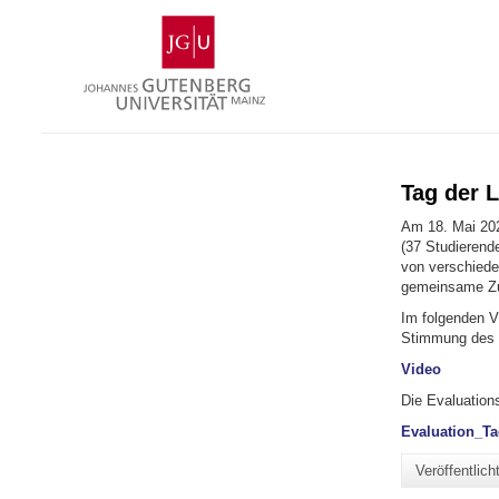
Zum
Johannes
Inhalt
Gutenberg-
springen
Universität
Mainz
Tag der L
Am 18. Mai 202
(37 Studierend
von verschiede
gemeinsame Zug
Im folgenden V
Stimmung des 
Video
Die Evaluation
Evaluation_Ta
Veröffentlic