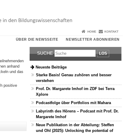
HOME
KONTAKT
ÜBER DIE NEWSSEITE
NEWSLETTER ABONNIEREN
SUCHE
LOS
 Teilnehmenden
hnen anhand
Neueste Beiträge
ickeln und das
Starke Basis! Genau zuhören und besser
verstehen
h positive
Prof. Dr. Margarete Imhof im ZDF bei Terra
Xplore
Podcastfolge über Portfolios mit Mahara
Labyrinth des Hörens – Podcast mit Prof. Dr.
Margarete Imhof
Neue Publikation in der Abteilung: Steffen
und Ohl (2025): Unlocking the potential of