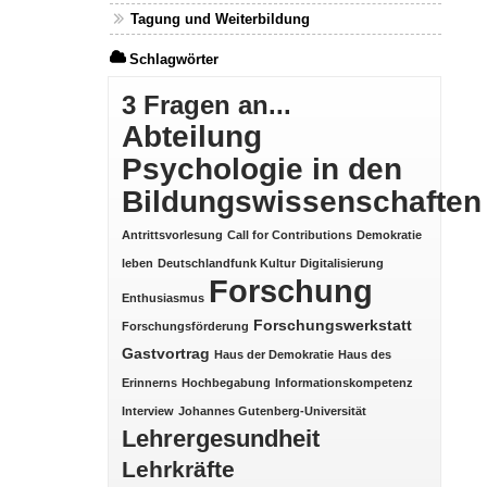
Tagung und Weiterbildung
Schlagwörter
3 Fragen an...
Abteilung
Psychologie in den
Bildungswissenschaften
Antrittsvorlesung
Call for Contributions
Demokratie
leben
Deutschlandfunk Kultur
Digitalisierung
Forschung
Enthusiasmus
Forschungswerkstatt
Forschungsförderung
Gastvortrag
Haus der Demokratie
Haus des
Erinnerns
Hochbegabung
Informationskompetenz
Interview
Johannes Gutenberg-Universität
Lehrergesundheit
Lehrkräfte