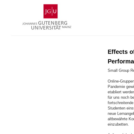
Zum
Johannes
Inhalt
Gutenberg-
springen
Universität
Mainz
Effects 
Performa
Small Group Re
Online-Gruppena
Pandemie gewin
etabliert werd
für uns noch b
fortschreitend
Studenten einst
neue Lernangebo
altbewährte Ko
einzubetten.