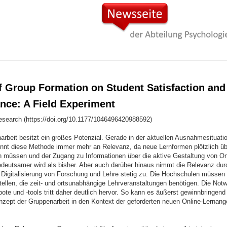
of Group Formation on Student Satisfaction and
nce: A Field Experiment
search (https://doi.org/10.1177/1046496420988592)
rbeit besitzt ein großes Potenzial. Gerade in der aktuellen Ausnahmesituatio
nt diese Methode immer mehr an Relevanz, da neue Lernformen plötzlich üb
en müssen und der Zugang zu Informationen über die aktive Gestaltung von O
edeutsamer wird als bisher. Aber auch darüber hinaus nimmt die Relevanz dur
e Digitalisierung von Forschung und Lehre stetig zu. Die Hochschulen müssen 
ellen, die zeit- und ortsunabhängige Lehrveranstaltungen benötigen. Die Notw
te und -tools tritt daher deutlich hervor. So kann es äußerst gewinnbringend
nzept der Gruppenarbeit in den Kontext der geforderten neuen Online-Lernang