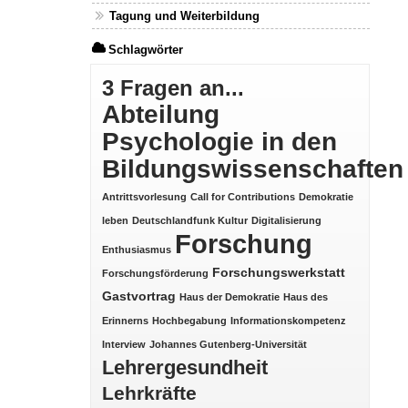
Tagung und Weiterbildung
Schlagwörter
3 Fragen an...
Abteilung
Psychologie in den
Bildungswissenschaften
Antrittsvorlesung
Call for Contributions
Demokratie
leben
Deutschlandfunk Kultur
Digitalisierung
Forschung
Enthusiasmus
Forschungswerkstatt
Forschungsförderung
Gastvortrag
Haus der Demokratie
Haus des
Erinnerns
Hochbegabung
Informationskompetenz
Interview
Johannes Gutenberg-Universität
Lehrergesundheit
Lehrkräfte