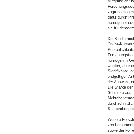
Aufgrund der ho
Forschungsdesi
zugrundeliegen
dafür durch ih
homogener oder
als für demogr
Die Studie ana
Online-Kurses f
Persönlichkeit
Forschungsfrag
homogen in Gew
werden, aber es
Signifikante I
endgültigen Ant
der Auswahl, di
Die Stärke der 
Schlüsse aus d
Mehrebenenmode
durchschnittlic
Stichprobenpro
Weitere Forsch
von Lernumgebu
sowie der korr