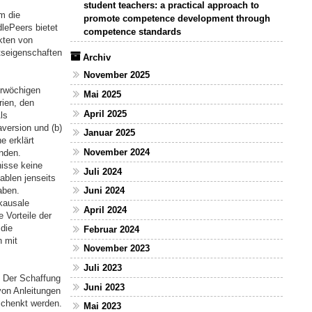
student teachers: a practical approach to
m die
promote competence development through
lePeers bietet
competence standards
kten von
tseigenschaften
Archiv
November 2025
erwöchigen
Mai 2025
rien, den
April 2025
ls
version und (b)
Januar 2025
e erklärt
November 2024
unden.
nisse keine
Juli 2024
ablen jenseits
aben.
Juni 2024
 kausale
April 2024
 Vorteile der
die
Februar 2024
n mit
November 2023
Juli 2023
. Der Schaffung
Juni 2023
von Anleitungen
schenkt werden.
Mai 2023