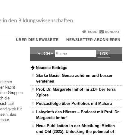
HOME
KONTAKT
ÜBER DIE NEWSSEITE
NEWSLETTER ABONNIEREN
SUCHE
LOS
Neueste Beiträge
Starke Basis! Genau zuhören und besser
verstehen
n einer
er Nacht
Prof. Dr. Margarete Imhof im ZDF bei Terra
nline-Gruppen
Xplore
ch die
sich auf
Podcastfolge über Portfolios mit Mahara
endigkeit für
Labyrinth des Hörens – Podcast mit Prof. Dr.
 sein, das
Margarete Imhof
ebote
Neue Publikation in der Abteilung: Steffen
und Ohl (2025): Unlocking the potential of