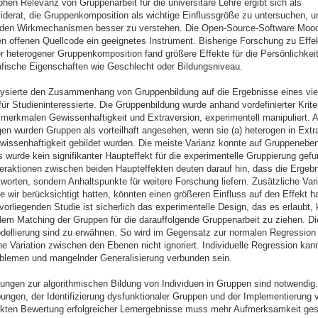
hen Relevanz von Gruppenarbeit für die universitäre Lehre ergibt sich als
derat, die Gruppenkomposition als wichtige Einflussgröße zu untersuchen, u
den Wirkmechanismen besser zu verstehen. Die Open-Source-Software Mood
ren offenen Quellcode ein geeignetes Instrument. Bisherige Forschung zu Effe
 heterogener Gruppenkomposition fand größere Effekte für die Persönlichkei
afische Eigenschaften wie Geschlecht oder Bildungsniveau.
lysierte den Zusammenhang von Gruppenbildung auf die Ergebnisse eines vi
ür Studieninteressierte. Die Gruppenbildung wurde anhand vordefinierter Krite
smerkmalen Gewissenhaftigkeit und Extraversion, experimentell manipuliert. A
en wurden Gruppen als vorteilhaft angesehen, wenn sie (a) heterogen in Extra
issenhaftigkeit gebildet wurden. Die meiste Varianz konnte auf Gruppeneben
 wurde kein signifikanter Haupteffekt für die experimentelle Gruppierung gef
nteraktionen zwischen beiden Haupteffekten deuten darauf hin, dass die Ergeb
worten, sondern Anhaltspunkte für weitere Forschung liefern. Zusätzliche Vari
e wir berücksichtigt hatten, könnten einen größeren Einfluss auf den Effekt h
vorliegenden Studie ist sicherlich das experimentelle Design, das es erlaubt,
em Matching der Gruppen für die darauffolgende Gruppenarbeit zu ziehen. Die
llierung sind zu erwähnen. So wird im Gegensatz zur normalen Regression 
he Variation zwischen den Ebenen nicht ignoriert. Individuelle Regression kan
blemen und mangelnder Generalisierung verbunden sein.
ungen zur algorithmischen Bildung von Individuen in Gruppen sind notwendig
ngen, der Identifizierung dysfunktionaler Gruppen und der Implementierung 
ekten Bewertung erfolgreicher Lernergebnisse muss mehr Aufmerksamkeit ge