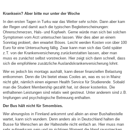
Kranksein? Aber bitte nur unter der Woche
In den ersten Tagen in Turku war das Wetter sehr schön. Dann aber kam
der Regen und damit auch die typischen Begleiterscheinungen:
Ohrenschmerzen, Hals- und Kopfweh. Gerne würde man sich bei solchen
Symptomen vom Arzt untersuchen lassen. Wer dies aber an einem
Sonntag probiert, den erwartet Böses. Leicht werden Kosten von über 100
Euro für eine Untersuchung fällig. Zwar kann man sich das Geld später
z.T. von der Krankenversicherung zurückerstatten lassen, aber man
muss es zunächst selbst vorstrecken. Hier zeigt sich dann schnell, dass
sich die empfohlene zusätzliche Auslandskrankenversicherung lohnt.
Wer es jedoch bis montags aushält, kann dieser finanziellen Belastung
entkommen. Denn die Uni bietet etwas Cooles an, was es so in Mainz
nicht gibt, nämlich einen eigenen Health Service für Studierende. Sobald
man die Student Membership gezahlt hat, ist dieser kostenlos. Die
enthaltenen Leistungen sind relativ weit gestreut. Unter anderem sind z.B.
Impfungen und psychologische Betreuung enthalten.
Der Bus hält nicht für Smombies.
Wer ahnungslos in Finnland ankommt und allein an einer Bushaltestelle
wartet, kann sich wundern. Denn anders als in Deutschland halten die
Busse für Menschen an der Haltestelle nicht einfach an. Hier muss man
sehr aufmerksam sein und im richtigen Moment die Hand rausstrecken.