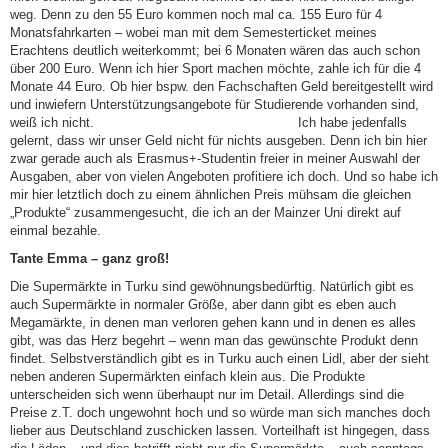
weg. Denn zu den 55 Euro kommen noch mal ca. 155 Euro für 4
Monatsfahrkarten – wobei man mit dem Semesterticket meines
Erachtens deutlich weiterkommt; bei 6 Monaten wären das auch schon
über 200 Euro. Wenn ich hier Sport machen möchte, zahle ich für die 4
Monate 44 Euro. Ob hier bspw. den Fachschaften Geld bereitgestellt wird
und inwiefern Unterstützungsangebote für Studierende vorhanden sind,
weiß ich nicht. Ich habe jedenfalls
gelernt, dass wir unser Geld nicht für nichts ausgeben. Denn ich bin hier
zwar gerade auch als Erasmus+-Studentin freier in meiner Auswahl der
Ausgaben, aber von vielen Angeboten profitiere ich doch. Und so habe ich
mir hier letztlich doch zu einem ähnlichen Preis mühsam die gleichen
„Produkte“ zusammengesucht, die ich an der Mainzer Uni direkt auf
einmal bezahle.
Tante Emma – ganz groß!
Die Supermärkte in Turku sind gewöhnungsbedürftig. Natürlich gibt es
auch Supermärkte in normaler Größe, aber dann gibt es eben auch
Megamärkte, in denen man verloren gehen kann und in denen es alles
gibt, was das Herz begehrt – wenn man das gewünschte Produkt denn
findet. Selbstverständlich gibt es in Turku auch einen Lidl, aber der sieht
neben anderen Supermärkten einfach klein aus. Die Produkte
unterscheiden sich wenn überhaupt nur im Detail. Allerdings sind die
Preise z.T. doch ungewohnt hoch und so würde man sich manches doch
lieber aus Deutschland zuschicken lassen. Vorteilhaft ist hingegen, dass