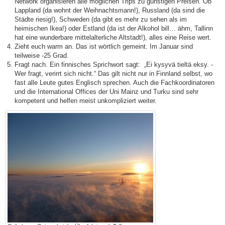
Network organisieren alle möglichen Trips zu günstigen Preisen. Ob
Lappland (da wohnt der Weihnachtsmann!), Russland (da sind die
Städte riesig!), Schweden (da gibt es mehr zu sehen als im
heimischen Ikea!) oder Estland (da ist der Alkohol bill… ähm, Tallinn
hat eine wunderbare mittelalterliche Altstadt!), alles eine Reise wert.
Zieht euch warm an. Das ist wörtlich gemeint. Im Januar sind
teilweise -25 Grad.
Fragt nach. Ein finnisches Sprichwort sagt: „Ei kysyvä tieltä eksy. -
Wer fragt, verirrt sich nicht.“ Das gilt nicht nur in Finnland selbst, wo
fast alle Leute gutes Englisch sprechen. Auch die Fachkoordinatoren
und die International Offices der Uni Mainz und Turku sind sehr
kompetent und helfen meist unkompliziert weiter.