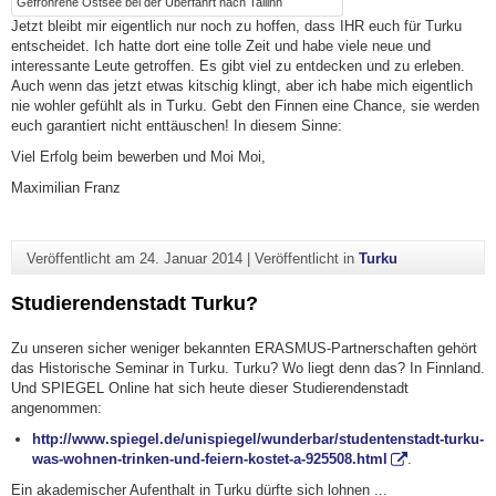
Gefrohrene Ostsee bei der Überfahrt nach Tallinn
Jetzt bleibt mir eigentlich nur noch zu hoffen, dass IHR euch für Turku
entscheidet. Ich hatte dort eine tolle Zeit und habe viele neue und
interessante Leute getroffen. Es gibt viel zu entdecken und zu erleben.
Auch wenn das jetzt etwas kitschig klingt, aber ich habe mich eigentlich
nie wohler gefühlt als in Turku. Gebt den Finnen eine Chance, sie werden
euch garantiert nicht enttäuschen! In diesem Sinne:
Viel Erfolg beim bewerben und Moi Moi,
Maximilian Franz
Veröffentlicht am
24. Januar 2014
|
Veröffentlicht in
Turku
Studierendenstadt Turku?
Zu unseren sicher weniger bekannten ERASMUS-Partnerschaften gehört
das Historische Seminar in Turku. Turku? Wo liegt denn das? In Finnland.
Und SPIEGEL Online hat sich heute dieser Studierendenstadt
angenommen:
http://www.spiegel.de/unispiegel/wunderbar/studentenstadt-turku-
was-wohnen-trinken-und-feiern-kostet-a-925508.html
.
Ein akademischer Aufenthalt in Turku dürfte sich lohnen ...