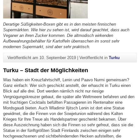
Derartige Süßigkeiten-Boxen gibt es in den meisten
finnischen
Supermärkten. Wie hier zu sehen ist,
wird darauf geachtet, dass auch
Veganer an ihren Zucker kommen. Die
altmodisch wirkenden
Aufbewahrungsbehälter für Kartoffeln überraschen im sonst sehr
modernen Supermarkt, sind aber sehr praktisch.
Veröffentlicht am
10. September 2019
|
Veröffentlicht in
Turku
Turku – Stadt der Möglichkeiten
Was haben ein Kreuzfahrtschiff, Lenin und Paavo Nurmi gemeinsam?
Ganz einfach: Wer sich geschickt anstellt, der erhascht in Turku einen
Blick auf alle drei. Dort werden nämlich nicht nur riesige
Vergnügungskreuzer gebaut, die später alle Weltmeere befahren und den
mit fruchtigen Cocktails befüllten Passagieren im Rentenalter eine
Mordsgaudi bieten. Auch Wladimir Iljitsch Lenin ist dort eine Statue
gewidmet, die die Finnen von der Sowjetunion während des Kalten
Krieges für Ihre Treue als Handelspartner geschenkt bekamen. Über
diese Auszeichnung haben sich die Finnen so sehr gefreut, dass sie die
Statue in der fünftgrößten Stadt Finnlands zwischen einigen sehr
hochgewachsenen und sichtbehindernden Hecken aufstellten, die