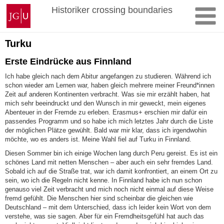
Zum
Johannes
Historiker crossing boundaries
Inhalt
Gutenberg-
springen
Universität
Mainz
Turku
Erste Eindrücke aus Finnland
Ich habe gleich nach dem Abitur angefangen zu studieren. Während ich
schon wieder am Lernen war, haben gleich mehrere meiner Freund*innen
Zeit auf anderen Kontinenten verbracht. Was sie mir erzählt haben, hat
mich sehr beeindruckt und den Wunsch in mir geweckt, mein eigenes
Abenteuer in der Fremde zu erleben. Erasmus+ erschien mir dafür ein
passendes Programm und so habe ich mich letztes Jahr durch die Liste
der möglichen Plätze gewühlt. Bald war mir klar, dass ich irgendwohin
möchte, wo es anders ist. Meine Wahl fiel auf Turku in Finnland.
Diesen Sommer bin ich einige Wochen lang durch Peru gereist. Es ist ein
schönes Land mit netten Menschen – aber auch ein sehr fremdes Land.
Sobald ich auf die Straße trat, war ich damit konfrontiert, an einem Ort zu
sein, wo ich die Regeln nicht kenne. In Finnland habe ich nun schon
genauso viel Zeit verbracht und mich noch nicht einmal auf diese Weise
fremd gefühlt. Die Menschen hier sind scheinbar die gleichen wie
Deutschland – mit dem Unterschied, dass ich leider kein Wort von dem
verstehe, was sie sagen. Aber für ein Fremdheitsgefühl hat auch das