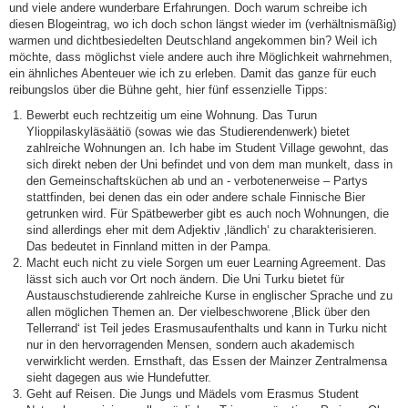
und viele andere wunderbare Erfahrungen. Doch warum schreibe ich
diesen Blogeintrag, wo ich doch schon längst wieder im (verhältnismäßig)
warmen und dichtbesiedelten Deutschland angekommen bin? Weil ich
möchte, dass möglichst viele andere auch ihre Möglichkeit wahrnehmen,
ein ähnliches Abenteuer wie ich zu erleben. Damit das ganze für euch
reibungslos über die Bühne geht, hier fünf essenzielle Tipps:
Bewerbt euch rechtzeitig um eine Wohnung. Das Turun
Ylioppilaskyläsäätiö (sowas wie das Studierendenwerk) bietet
zahlreiche Wohnungen an. Ich habe im Student Village gewohnt, das
sich direkt neben der Uni befindet und von dem man munkelt, dass in
den Gemeinschaftsküchen ab und an - verbotenerweise – Partys
stattfinden, bei denen das ein oder andere schale Finnische Bier
getrunken wird. Für Spätbewerber gibt es auch noch Wohnungen, die
sind allerdings eher mit dem Adjektiv ‚ländlich‘ zu charakterisieren.
Das bedeutet in Finnland mitten in der Pampa.
Macht euch nicht zu viele Sorgen um euer Learning Agreement. Das
lässt sich auch vor Ort noch ändern. Die Uni Turku bietet für
Austauschstudierende zahlreiche Kurse in englischer Sprache und zu
allen möglichen Themen an. Der vielbeschworene ‚Blick über den
Tellerrand‘ ist Teil jedes Erasmusaufenthalts und kann in Turku nicht
nur in den hervorragenden Mensen, sondern auch akademisch
verwirklicht werden. Ernsthaft, das Essen der Mainzer Zentralmensa
sieht dagegen aus wie Hundefutter.
Geht auf Reisen. Die Jungs und Mädels vom Erasmus Student