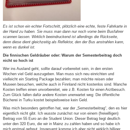
Es ist schon ein echter Fortschritt, plötzlich eine echte, feste Fahrkarte in
der Hand zu haben. Sie muss man dann nur noch vorne beim Busfahrer
scannen lassen.
Wirklich beeindruckend ist allerdings die Rückseite,
denn diese dient gleichzeitig als Reflektor, den der Bus anstrahlen kann,
wenn es dunkel ist.
Die finnischen Geldräuber oder: Warum der Semesterbeitrag doch
nicht so hoch ist
Wer ins Ausland geht, sollte darauf vorbereitet sein, in den ersten
Wochen viel Geld auszugeben. Man muss sich neu einrichten und
vielleicht ein Starting Package bezahlen; man möchte reisen oder
Museen besuchen, welche auch in Finnland nicht kostenlos sind. Manche
Kosten treffen einen unvorbereitet, wie z.B. Kosten für einen Arztbesuch.
Zum Glück fallen dafür andere Kosten unerwartet weg: Die öffentliche
Bücherei in Turku kostet beispielsweise kein Geld.
Was mich besonders getroffen hat, war der „Semesterbeitrag“, den es hier
eigentlich nicht gibt. Ich wusste zunächst nur von einem (freiwilligen)
Beitrag von 55 Euro an die Student Union. Dieser Betrag liegt deutlich
unter den 320 Euro, die wir in Mainz zu zahlen haben und so habe ich
mich erstmal gefreut. Insgesamt komme ich aber nicht wirklich billiger