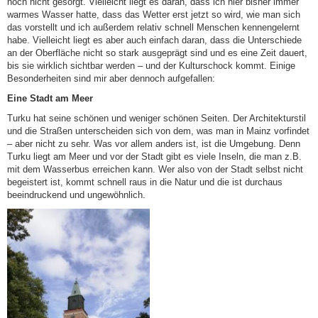
noch nicht gesorgt. Vielleicht liegt es daran, dass ich hier bisher immer
warmes Wasser hatte, dass das Wetter erst jetzt so wird, wie man sich
das vorstellt und ich außerdem relativ schnell Menschen kennengelernt
habe. Vielleicht liegt es aber auch einfach daran, dass die Unterschiede
an der Oberfläche nicht so stark ausgeprägt sind und es eine Zeit dauert,
bis sie wirklich sichtbar werden – und der Kulturschock kommt. Einige
Besonderheiten sind mir aber dennoch aufgefallen:
Eine Stadt am Meer
Turku hat seine schönen und weniger schönen Seiten. Der Architekturstil
und die Straßen unterscheiden sich von dem, was man in Mainz vorfindet
– aber nicht zu sehr. Was vor allem anders ist, ist die Umgebung. Denn
Turku liegt am Meer und vor der Stadt gibt es viele Inseln, die man z.B.
mit dem Wasserbus erreichen kann. Wer also von der Stadt selbst nicht
begeistert ist, kommt schnell raus in die Natur und die ist durchaus
beeindruckend und ungewöhnlich.