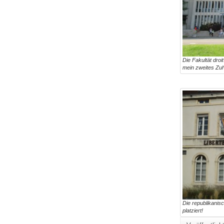
Die Fakultät droi
mein zweites Zuh
Die republikanisc
platziert!