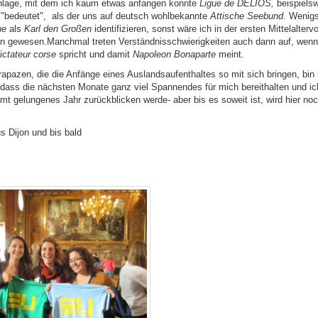
hlage, mit dem ich kaum etwas anfangen konnte
Ligue de DELIOS,
beispielsw
 "bedeutet", als der uns auf deutsch wohlbekannte
Attische Seebund
. Wenig
ne
als
Karl den Großen
identifizieren, sonst wäre ich in der ersten Mittelalterv
 gewesen.Manchmal treten Verständnisschwierigkeiten auch dann auf, wenn
ictateur corse
spricht und damit
Napoleon Bonaparte
meint.
trapazen, die die Anfänge eines Auslandsaufenthaltes so mit sich bringen, bin 
, dass die nächsten Monate ganz viel Spannendes für mich bereithalten und i
mt gelungenes Jahr zurückblicken werde- aber bis es soweit ist, wird hier noc
s Dijon und bis bald