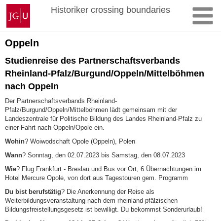
Zum
Johannes
Historiker crossing boundaries
Inhalt
Gutenberg-
springen
Universität
Mainz
Oppeln
Studienreise des Partnerschaftsverbands
Rheinland-Pfalz/Burgund/Oppeln/Mittelböhmen
nach Oppeln
Der Partnerschaftsverbands Rheinland-
Pfalz/Burgund/Oppeln/Mittelböhmen lädt gemeinsam mit der
Landeszentrale für Politische Bildung des Landes Rheinland-Pfalz zu
einer Fahrt nach Oppeln/Opole ein.
Wohin
? Woiwodschaft Opole (Oppeln), Polen
Wann
? Sonntag, den 02.07.2023 bis Samstag, den 08.07.2023
Wie
? Flug Frankfurt - Breslau und Bus vor Ort, 6 Übernachtungen im
Hotel Mercure Opole, von dort aus Tagestouren gem. Programm
Du bist berufstätig
? Die Anerkennung der Reise als
Weiterbildungsveranstaltung nach dem rheinland-pfälzischen
Bildungsfreistellungsgesetz ist bewilligt. Du bekommst Sonderurlaub!