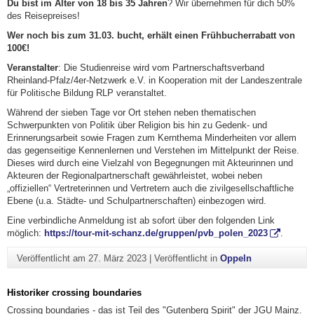
Du bist im Alter von 18 bis 35 Jahren
? Wir übernehmen für dich 50%
des Reisepreises!
Wer noch bis zum 31.03. bucht, erhält einen Frühbucherrabatt von
100€!
Veranstalter
: Die Studienreise wird vom Partnerschaftsverband
Rheinland-Pfalz/4er-Netzwerk e.V. in Kooperation mit der Landeszentrale
für Politische Bildung RLP veranstaltet.
Während der sieben Tage vor Ort stehen neben thematischen
Schwerpunkten von Politik über Religion bis hin zu Gedenk- und
Erinnerungsarbeit sowie Fragen zum Kernthema Minderheiten vor allem
das gegenseitige Kennenlernen und Verstehen im Mittelpunkt der Reise.
Dieses wird durch eine Vielzahl von Begegnungen mit Akteurinnen und
Akteuren der Regionalpartnerschaft gewährleistet, wobei neben
„offiziellen“ Vertreterinnen und Vertretern auch die zivilgesellschaftliche
Ebene (u.a. Städte- und Schulpartnerschaften) einbezogen wird.
Eine verbindliche Anmeldung ist ab sofort über den folgenden Link
möglich:
https://tour-mit-schanz.de/gruppen/pvb_polen_2023
.
Veröffentlicht am
27. März 2023
|
Veröffentlicht in
Oppeln
Historiker crossing boundaries
Crossing boundaries - das ist Teil des "Gutenberg Spirit" der JGU Mainz.