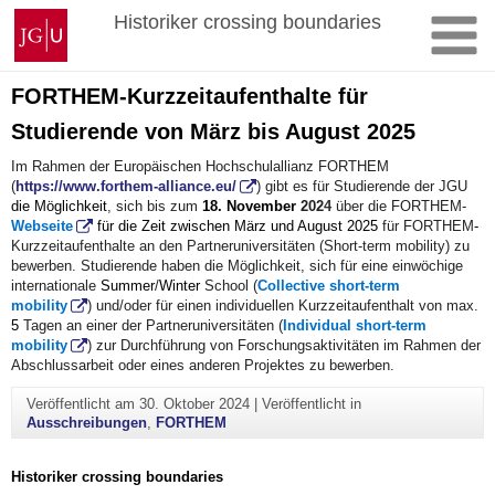
Zum
Johannes
Historiker crossing boundaries
Inhalt
Gutenberg-
springen
Universität
Mainz
FORTHEM-Kurzzeitaufenthalte für
Studierende von März bis August 2025
Im Rahmen der Europäischen Hochschulallianz FORTHEM
(
https://www.forthem-alliance.eu/
) gibt es für Studierende der JGU
die Möglichkeit
, sich
bis zum
18.
November
202
4
über die FORTHEM-
Webseite
für die Zeit zwischen März und August 2025
für FORTHEM
-
Kurzzeitaufenthalte an den Partneruniversitäten (Short-term mobility)
zu
bewerben. Studierende haben die Möglichkeit, sich für eine einwöchige
internationale
Summer
/
Winter
School (
Collective short-term
mobility
) und/oder für einen individuellen Kurzzeitaufenthalt von max.
5
Tagen an einer der Partneruniversitäten (
Individual short-term
mobility
) zur Durchführung von Forschungsaktivitäten im Rahmen der
Abschlussarbeit oder eines anderen Projektes zu bewerben.
Veröffentlicht am
30. Oktober 2024
|
Veröffentlicht in
Ausschreibungen
,
FORTHEM
Historiker crossing boundaries