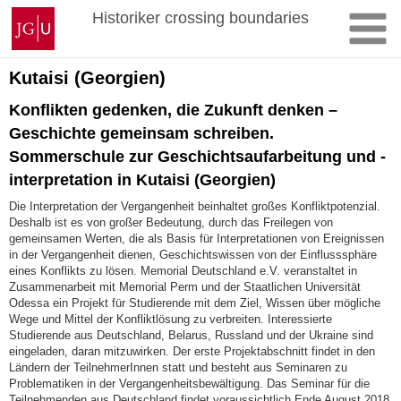
Zum
Johannes
Historiker crossing boundaries
Inhalt
Gutenberg-
springen
Universität
Mainz
Kutaisi (Georgien)
Konflikten gedenken, die Zukunft denken –
Geschichte gemeinsam schreiben.
Sommerschule zur Geschichtsaufarbeitung und -
interpretation in Kutaisi (Georgien)
Die Interpretation der Vergangenheit beinhaltet großes Konfliktpotenzial.
Deshalb ist es von großer Bedeutung, durch das Freilegen von
gemeinsamen Werten, die als Basis für Interpretationen von Ereignissen
in der Vergangenheit dienen, Geschichtswissen von der Einflusssphäre
eines Konflikts zu lösen. Memorial Deutschland e.V. veranstaltet in
Zusammenarbeit mit Memorial Perm und der Staatlichen Universität
Odessa ein Projekt für Studierende mit dem Ziel, Wissen über mögliche
Wege und Mittel der Konfliktlösung zu verbreiten. Interessierte
Studierende aus Deutschland, Belarus, Russland und der Ukraine sind
eingeladen, daran mitzuwirken. Der erste Projektabschnitt findet in den
Ländern der TeilnehmerInnen statt und besteht aus Seminaren zu
Problematiken in der Vergangenheitsbewältigung. Das Seminar für die
Teilnehmenden aus Deutschland findet voraussichtlich Ende August 2018