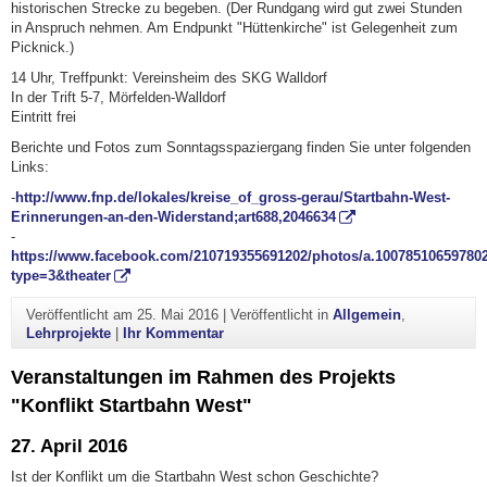
historischen Strecke zu begeben. (Der Rundgang wird gut zwei Stunden
in Anspruch nehmen. Am Endpunkt "Hüttenkirche" ist Gelegenheit zum
Picknick.)
14 Uhr, Treffpunkt: Vereinsheim des SKG Walldorf
In der Trift 5-7, Mörfelden-Walldorf
Eintritt frei
Berichte und Fotos zum Sonntagsspaziergang finden Sie unter folgenden
Links:
-
http://www.fnp.de/lokales/kreise_of_gross-gerau/Startbahn-West-
Erinnerungen-an-den-Widerstand;art688,2046634
-
https://www.facebook.com/210719355691202/photos/a.10078510659780
type=3&theater
Veröffentlicht am
25. Mai 2016
|
Veröffentlicht in
Allgemein
,
zu Veranstaltungen im Rahmen des Proj
Lehrprojekte
|
Ihr Kommentar
Veranstaltungen im Rahmen des Projekts
"Konflikt Startbahn West"
27. April 2016
Ist der Konflikt um die Startbahn West schon Geschichte?