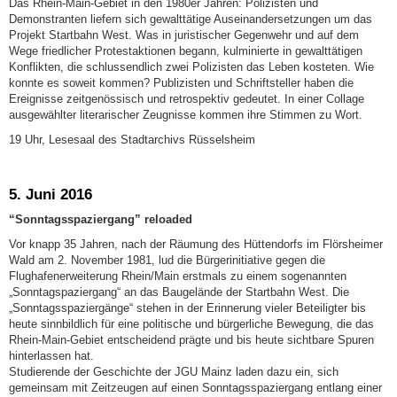
Das Rhein-Main-Gebiet in den 1980er Jahren: Polizisten und
Demonstranten liefern sich gewalttätige Auseinandersetzungen um das
Projekt Startbahn West. Was in juristischer Gegenwehr und auf dem
Wege friedlicher Protestaktionen begann, kulminierte in gewalttätigen
Konflikten, die schlussendlich zwei Polizisten das Leben kosteten. Wie
konnte es soweit kommen? Publizisten und Schriftsteller haben die
Ereignisse zeitgenössisch und retrospektiv gedeutet. In einer Collage
ausgewählter literarischer Zeugnisse kommen ihre Stimmen zu Wort.
19 Uhr, Lesesaal des Stadtarchivs Rüsselsheim
5. Juni 2016
“Sonntagsspaziergang” reloaded
Vor knapp 35 Jahren, nach der Räumung des Hüttendorfs im Flörsheimer
Wald am 2. November 1981, lud die Bürgerinitiative gegen die
Flughafenerweiterung Rhein/Main erstmals zu einem sogenannten
„Sonntagspaziergang“ an das Baugelände der Startbahn West. Die
„Sonntagsspaziergänge“ stehen in der Erinnerung vieler Beteiligter bis
heute sinnbildlich für eine politische und bürgerliche Bewegung, die das
Rhein-Main-Gebiet entscheidend prägte und bis heute sichtbare Spuren
hinterlassen hat.
Studierende der Geschichte der JGU Mainz laden dazu ein, sich
gemeinsam mit Zeitzeugen auf einen Sonntagsspaziergang entlang einer