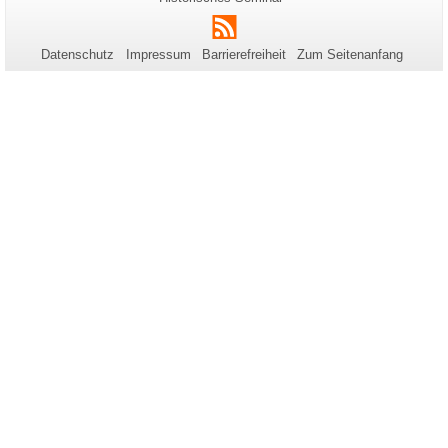
Name:
Informationen
RSS
zu
Datenschutz
Impressum
Barrierefreiheit
Zum Seitenanfang
dieser
Seite