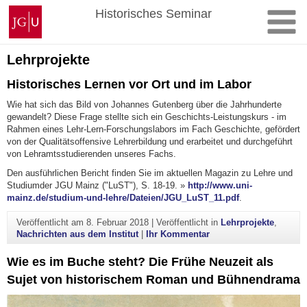
Zum
Johannes
Historisches Seminar
Inhalt
Gutenberg-
springen
Universität
Mainz
Lehrprojekte
Historisches Lernen vor Ort und im Labor
Wie hat sich das Bild von Johannes Gutenberg über die Jahrhunderte
gewandelt? Diese Frage stellte sich ein Geschichts-Leistungskurs - im
Rahmen eines Lehr-Lern-Forschungslabors im Fach Geschichte, gefördert
von der Qualitätsoffensive Lehrerbildung und erarbeitet und durchgeführt
von Lehramtsstudierenden unseres Fachs.
Den ausführlichen Bericht finden Sie im aktuellen Magazin zu Lehre und
Studiumder JGU Mainz ("LuST"), S. 18-19. »
http://www.uni-
mainz.de/studium-und-lehre/Dateien/JGU_LuST_11.pdf
.
Veröffentlicht am
8. Februar 2018
|
Veröffentlicht in
Lehrprojekte
,
zu Historisches Lernen
Nachrichten aus dem Institut
|
Ihr Kommentar
Wie es im Buche steht? Die Frühe Neuzeit als
Sujet von historischem Roman und Bühnendrama