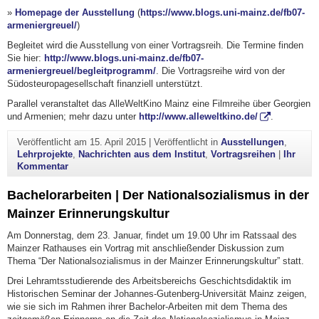
»
Homepage der Ausstellung
(
https://www.blogs.uni-mainz.de/fb07-
armeniergreuel/
)
Begleitet wird die Ausstellung von einer Vortragsreih. Die Termine finden
Sie hier:
http://www.blogs.uni-mainz.de/fb07-
armeniergreuel/begleitprogramm/
. Die Vortragsreihe wird von der
Südosteuropagesellschaft finanziell unterstützt.
Parallel veranstaltet das AlleWeltKino Mainz eine Filmreihe über Georgien
und Armenien; mehr dazu unter
http://www.alleweltkino.de/
.
Veröffentlicht am
15. April 2015
|
Veröffentlicht in
Ausstellungen
,
Lehrprojekte
,
Nachrichten aus dem Institut
,
Vortragsreihen
|
Ihr
zu Ausstellung zur deutsch-osmanischen Verflechtungsg
Kommentar
Bachelorarbeiten | Der Nationalsozialismus in der
Mainzer Erinnerungskultur
Am Donnerstag, dem 23. Januar, findet um 19.00 Uhr im Ratssaal des
Mainzer Rathauses ein Vortrag mit anschließender Diskussion zum
Thema “Der Nationalsozialismus in der Mainzer Erinnerungskultur” statt.
Drei Lehramtsstudierende des Arbeitsbereichs Geschichtsdidaktik im
Historischen Seminar der Johannes-Gutenberg-Universität Mainz zeigen,
wie sie sich im Rahmen ihrer Bachelor-Arbeiten mit dem Thema des