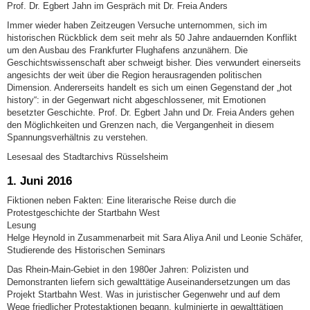
Prof. Dr. Egbert Jahn im Gespräch mit Dr. Freia Anders
Immer wieder haben Zeitzeugen Versuche unternommen, sich im
historischen Rückblick dem seit mehr als 50 Jahre andauernden Konflikt
um den Ausbau des Frankfurter Flughafens anzunähern. Die
Geschichtswissenschaft aber schweigt bisher. Dies verwundert einerseits
angesichts der weit über die Region herausragenden politischen
Dimension. Andererseits handelt es sich um einen Gegenstand der „hot
history“: in der Gegenwart nicht abgeschlossener, mit Emotionen
besetzter Geschichte. Prof. Dr. Egbert Jahn und Dr. Freia Anders gehen
den Möglichkeiten und Grenzen nach, die Vergangenheit in diesem
Spannungsverhältnis zu verstehen.
Lesesaal des Stadtarchivs Rüsselsheim
1. Juni 2016
Fiktionen neben Fakten: Eine literarische Reise durch die
Protestgeschichte der Startbahn West
Lesung
Helge Heynold in Zusammenarbeit mit Sara Aliya Anil und Leonie Schäfer,
Studierende des Historischen Seminars
Das Rhein-Main-Gebiet in den 1980er Jahren: Polizisten und
Demonstranten liefern sich gewalttätige Auseinandersetzungen um das
Projekt Startbahn West. Was in juristischer Gegenwehr und auf dem
Wege friedlicher Protestaktionen begann, kulminierte in gewalttätigen