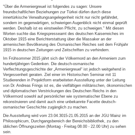
"Über die Armeniergreuel ist folgendes zu sagen: Unsere
freundschaftlichen Beziehungen zur Türkei dürfen durch diese
innertürkische Verwaltungsangelegenheit nicht nur nicht gefährdet,
sondern im gegenwärtigen, schwierigen Augenblick nicht einmal geprüft
werden. Deshalb ist es einstweilen Pflicht, zu schweigen." Mit diesen
Worten suchte das Kriegspresseamt des deutschen Kaiserreiches im
Oktober 1915 eine Berichterstattung über die Massaker an der
armenischen Bevölkerung des Osmanischen Reiches seit dem Frühjahr
1915 in deutschen Zeitungen und Zeitschriften zu verhindern.
Im Frühsommer 2015 jährt sich der Völkermord an den Armeniern zum
hundertjährigen Gedenken. Die deutsch-osmanische
Verflechtungsgeschichte der „Armeniergreuel“ ist jedoch weitgehend in
Vergessenheit geraten. Ziel einer im Historischen Seminar mit 11
Studierenden in Projektform erarbeiteten Ausstellung unter der Leitung
von Dr. Andreas Frings ist es, die vielfältigen militärischen, ökonomischen
und diplomatischen Verstrickungen des Deutschen Reichs in den
Völkermord sowohl auf persönlicher wie systematischer Ebene zu
rekonstruieren und damit auch eine unbekannte Facette deutsch-
osmanischer Geschichte zugänglich zu machen.
Die Ausstellung wird vom 23.04.3015-21.05.2015 an der JGU Mainz im
Philosophicum, Durchgangsbereich der Bereichsbibliothek, zu den
üblichen Öffnungszeiten (Montag - Freitag 08.00 - 22.00 Uhr) zu sehen
sein.