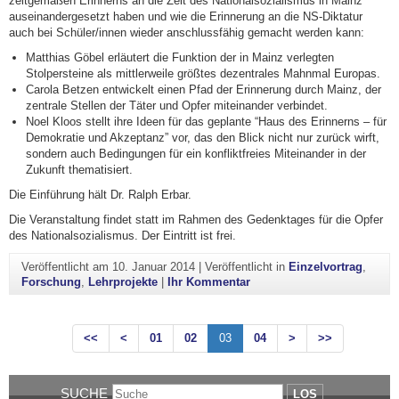
zeitgemäßen Erinnerns an die Zeit des Nationalsozialismus in Mainz
auseinandergesetzt haben und wie die Erinnerung an die NS-Diktatur
auch bei Schüler/innen wieder anschlussfähig gemacht werden kann:
Matthias Göbel erläutert die Funktion der in Mainz verlegten
Stolpersteine als mittlerweile größtes dezentrales Mahnmal Europas.
Carola Betzen entwickelt einen Pfad der Erinnerung durch Mainz, der
zentrale Stellen der Täter und Opfer miteinander verbindet.
Noel Kloos stellt ihre Ideen für das geplante “Haus des Erinnerns – für
Demokratie und Akzeptanz” vor, das den Blick nicht nur zurück wirft,
sondern auch Bedingungen für ein konfliktfreies Miteinander in der
Zukunft thematisiert.
Die Einführung hält Dr. Ralph Erbar.
Die Veranstaltung findet statt im Rahmen des Gedenktages für die Opfer
des Nationalsozialismus. Der Eintritt ist frei.
Veröffentlicht am
10. Januar 2014
|
Veröffentlicht in
Einzelvortrag
,
zu Bachelorarbeiten | Der 
Forschung
,
Lehrprojekte
|
Ihr Kommentar
<<
<
01
02
03
04
>
>>
SUCHE
LOS