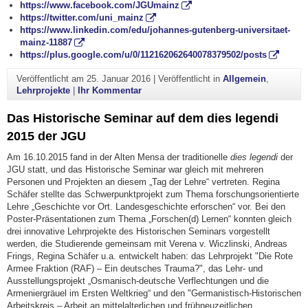
https://www.facebook.com/JGUmainz
https://twitter.com/uni_mainz
https://www.linkedin.com/edu/johannes-gutenberg-universitaet-
mainz-11887
https://plus.google.com/u/0/112162062640078379502/posts
Veröffentlicht am
25. Januar 2016
|
Veröffentlicht in
Allgemein
,
zu Exkursion Ramstein Air Base – Zerti
Lehrprojekte
|
Ihr Kommentar
Das Historische Seminar auf dem dies legendi
2015 der JGU
Am 16.10.2015 fand in der Alten Mensa der traditionelle
dies legendi
der
JGU statt, und das Historische Seminar war gleich mit mehreren
Personen und Projekten an diesem „Tag der Lehre“ vertreten. Regina
Schäfer stellte das Schwerpunktprojekt zum Thema forschungsorientierte
Lehre „Geschichte vor Ort. Landesgeschichte erforschen“ vor. Bei den
Poster-Präsentationen zum Thema „Forschen(d) Lernen“ konnten gleich
drei innovative Lehrprojekte des Historischen Seminars vorgestellt
werden, die Studierende gemeinsam mit Verena v. Wiczlinski, Andreas
Frings, Regina Schäfer u.a. entwickelt haben: das Lehrprojekt "Die Rote
Armee Fraktion (RAF) – Ein deutsches Trauma?", das Lehr- und
Ausstellungsprojekt „Osmanisch-deutsche Verflechtungen und die
Armeniergräuel im Ersten Weltkrieg“ und den "Germanistisch-Historischen
Arbeitskreis – Arbeit an mittelalterlichen und frühneuzeitlichen