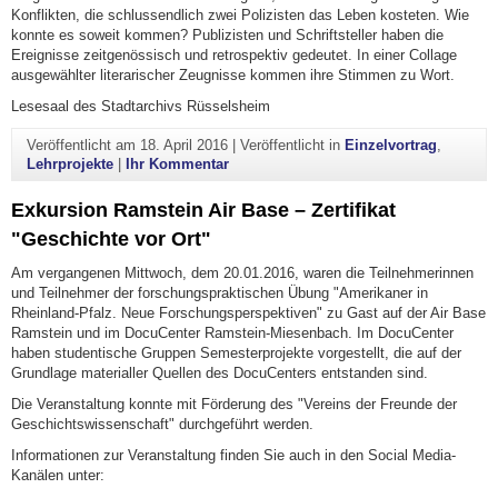
Konflikten, die schlussendlich zwei Polizisten das Leben kosteten. Wie
konnte es soweit kommen? Publizisten und Schriftsteller haben die
Ereignisse zeitgenössisch und retrospektiv gedeutet. In einer Collage
ausgewählter literarischer Zeugnisse kommen ihre Stimmen zu Wort.
Lesesaal des Stadtarchivs Rüsselsheim
Veröffentlicht am
18. April 2016
|
Veröffentlicht in
Einzelvortrag
,
zu Veranstaltungen im Rahmen des Proj
Lehrprojekte
|
Ihr Kommentar
Exkursion Ramstein Air Base – Zertifikat
"Geschichte vor Ort"
Am vergangenen Mittwoch, dem 20.01.2016, waren die Teilnehmerinnen
und Teilnehmer der forschungspraktischen Übung "Amerikaner in
Rheinland-Pfalz. Neue Forschungsperspektiven" zu Gast auf der Air Base
Ramstein und im DocuCenter Ramstein-Miesenbach. Im DocuCenter
haben studentische Gruppen Semesterprojekte vorgestellt, die auf der
Grundlage materialler Quellen des DocuCenters entstanden sind.
Die Veranstaltung konnte mit Förderung des "Vereins der Freunde der
Geschichtswissenschaft" durchgeführt werden.
Informationen zur Veranstaltung finden Sie auch in den Social Media-
Kanälen unter: