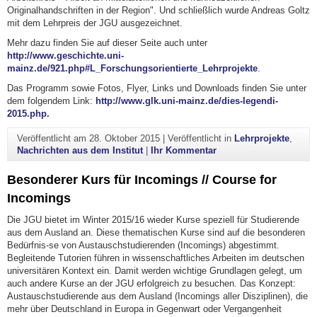
Originalhandschriften in der Region". Und schließlich wurde Andreas Goltz
mit dem Lehrpreis der JGU ausgezeichnet.
Mehr dazu finden Sie auf dieser Seite auch unter
http://www.geschichte.uni-
mainz.de/921.php#L_Forschungsorientierte_Lehrprojekte
.
Das Programm sowie Fotos, Flyer, Links und Downloads finden Sie unter
dem folgendem Link:
http://www.glk.uni-mainz.de/dies-legendi-
2015.php.
Veröffentlicht am
28. Oktober 2015
|
Veröffentlicht in
Lehrprojekte
,
zu Das Historische Se
Nachrichten aus dem Institut
|
Ihr Kommentar
Besonderer Kurs für Incomings // Course for
Incomings
Die JGU bietet im Winter 2015/16 wieder Kurse speziell für Studierende
aus dem Ausland an. Diese thematischen Kurse sind auf die besonderen
Bedürfnis-se von Austauschstudierenden (Incomings) abgestimmt.
Begleitende Tutorien führen in wissenschaftliches Arbeiten im deutschen
universitären Kontext ein. Damit werden wichtige Grundlagen gelegt, um
auch andere Kurse an der JGU erfolgreich zu besuchen. Das Konzept:
Austauschstudierende aus dem Ausland (Incomings aller Disziplinen), die
mehr über Deutschland in Europa in Gegenwart oder Vergangenheit