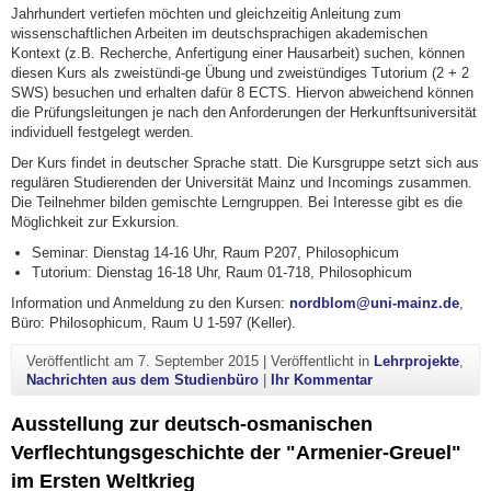
Jahrhundert vertiefen möchten und gleichzeitig Anleitung zum
wissenschaftlichen Arbeiten im deutschsprachigen akademischen
Kontext (z.B. Recherche, Anfertigung einer Hausarbeit) suchen, können
diesen Kurs als zweistündi-ge Übung und zweistündiges Tutorium (2 + 2
SWS) besuchen und erhalten dafür 8 ECTS. Hiervon abweichend können
die Prüfungsleitungen je nach den Anforderungen der Herkunftsuniversität
individuell festgelegt werden.
Der Kurs findet in deutscher Sprache statt. Die Kursgruppe setzt sich aus
regulären Studierenden der Universität Mainz und Incomings zusammen.
Die Teilnehmer bilden gemischte Lerngruppen. Bei Interesse gibt es die
Möglichkeit zur Exkursion.
Seminar: Dienstag 14-16 Uhr, Raum P207, Philosophicum
Tutorium: Dienstag 16-18 Uhr, Raum 01-718, Philosophicum
Information und Anmeldung zu den Kursen:
nordblom@uni-mainz.de
,
Büro: Philosophicum, Raum U 1-597 (Keller).
Veröffentlicht am
7. September 2015
|
Veröffentlicht in
Lehrprojekte
,
zu Besonderer Ku
Nachrichten aus dem Studienbüro
|
Ihr Kommentar
Ausstellung zur deutsch-osmanischen
Verflechtungsgeschichte der "Armenier-Greuel"
im Ersten Weltkrieg