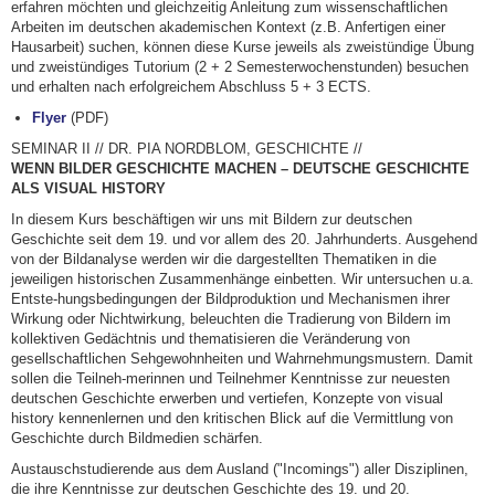
erfahren möchten und gleichzeitig Anleitung zum wissenschaftlichen
Arbeiten im deutschen akademischen Kontext (z.B. Anfertigen einer
Hausarbeit) suchen, können diese Kurse jeweils als zweistündige Übung
und zweistündiges Tutorium (2 + 2 Semesterwochenstunden) besuchen
und erhalten nach erfolgreichem Abschluss 5 + 3 ECTS.
Flyer
(PDF)
SEMINAR II // DR. PIA NORDBLOM, GESCHICHTE //
WENN BILDER GESCHICHTE MACHEN – DEUTSCHE GESCHICHTE
ALS VISUAL HISTORY
In diesem Kurs beschäftigen wir uns mit Bildern zur deutschen
Geschichte seit dem 19. und vor allem des 20. Jahrhunderts. Ausgehend
von der Bildanalyse werden wir die dargestellten Thematiken in die
jeweiligen historischen Zusammenhänge einbetten. Wir untersuchen u.a.
Entste-hungsbedingungen der Bildproduktion und Mechanismen ihrer
Wirkung oder Nichtwirkung, beleuchten die Tradierung von Bildern im
kollektiven Gedächtnis und thematisieren die Veränderung von
gesellschaftlichen Sehgewohnheiten und Wahrnehmungsmustern. Damit
sollen die Teilneh-merinnen und Teilnehmer Kenntnisse zur neuesten
deutschen Geschichte erwerben und vertiefen, Konzepte von visual
history kennenlernen und den kritischen Blick auf die Vermittlung von
Geschichte durch Bildmedien schärfen.
Austauschstudierende aus dem Ausland ("Incomings") aller Disziplinen,
die ihre Kenntnisse zur deutschen Geschichte des 19. und 20.