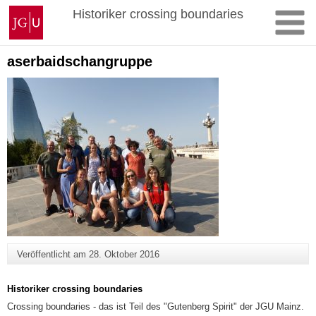
Zum
Johannes
Historiker crossing boundaries
Inhalt
Gutenberg-
springen
Universität
Mainz
aserbaidschangruppe
Veröffentlicht am
28. Oktober 2016
Historiker crossing boundaries
Crossing boundaries - das ist Teil des "Gutenberg Spirit" der JGU Mainz.