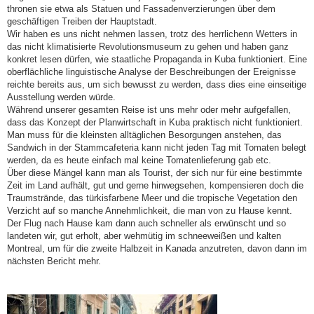
thronen sie etwa als Statuen und Fassadenverzierungen über dem
geschäftigen Treiben der Hauptstadt.
Wir haben es uns nicht nehmen lassen, trotz des herrlichenn Wetters in
das nicht klimatisierte Revolutionsmuseum zu gehen und haben ganz
konkret lesen dürfen, wie staatliche Propaganda in Kuba funktioniert. Eine
oberflächliche linguistische Analyse der Beschreibungen der Ereignisse
reichte bereits aus, um sich bewusst zu werden, dass dies eine einseitige
Ausstellung werden würde.
Während unserer gesamten Reise ist uns mehr oder mehr aufgefallen,
dass das Konzept der Planwirtschaft in Kuba praktisch nicht funktioniert.
Man muss für die kleinsten alltäglichen Besorgungen anstehen, das
Sandwich in der Stammcafeteria kann nicht jeden Tag mit Tomaten belegt
werden, da es heute einfach mal keine Tomatenlieferung gab etc.
Über diese Mängel kann man als Tourist, der sich nur für eine bestimmte
Zeit im Land aufhält, gut und gerne hinwegsehen, kompensieren doch die
Traumstrände, das türkisfarbene Meer und die tropische Vegetation den
Verzicht auf so manche Annehmlichkeit, die man von zu Hause kennt.
Der Flug nach Hause kam dann auch schneller als erwünscht und so
landeten wir, gut erholt, aber wehmütig im schneeweißen und kalten
Montreal, um für die zweite Halbzeit in Kanada anzutreten, davon dann im
nächsten Bericht mehr.