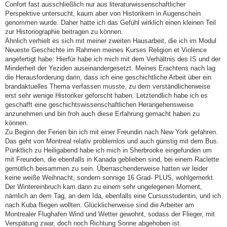
Confort fast ausschließlich nur aus literaturwissenschaftlicher
Perspektive untersucht, kaum aber von Historikern in Augenschein
genommen wurde. Daher hatte ich das Gefühl wirklich einen kleinen Teil
zur Historiographie beitragen zu können.
Ähnlich verhielt es sich mit meiner zweiten Hausarbeit, die ich im Modul
Neueste Geschichte im Rahmen meines Kurses Religion et Violence
angefertigt habe: Hierfür habe ich mich mit dem Verhältnis des IS und der
Minderheit der Yeziden auseinandergesetzt. Meines Erachtens nach lag
die Herausforderung darin, dass ich eine geschichtliche Arbeit über ein
brandaktuelles Thema verfassen musste, zu dem verständlicherweise
erst sehr wenige Historiker geforscht haben. Letztendlich habe ich es
geschafft eine geschichtswissenschaftlichen Herangehensweise
anzunehmen und bin froh auch diese Erfahrung gemacht haben zu
können.
Zu Beginn der Ferien bin ich mit einer Freundin nach New York gefahren.
Das geht von Montreal relativ problemlos und auch günstig mit dem Bus.
Pünktlich zu Heiligabend habe ich mich in Sherbrooke eingefunden um
mit Freunden, die ebenfalls in Kanada geblieben sind, bei einem Raclette
gemütlich beisammen zu sein. Überraschenderweise hatten wir leider
keine weiße Weihnacht, sondern sonnige 16 Grad- PLUS, wohlgemerkt.
Der Wintereinbruch kam dann zu einem sehr ungelegenen Moment,
nämlich an dem Tag, an dem Ida, ebenfalls eine Cursusstudentin, und ich
nach Kuba fliegen wollten. Glücklicherweise sind die Arbeiter am
Montrealer Flughafen Wind und Wetter gewohnt, sodass der Flieger, mit
Verspätung zwar, doch noch Richtung Sonne abgehoben ist.