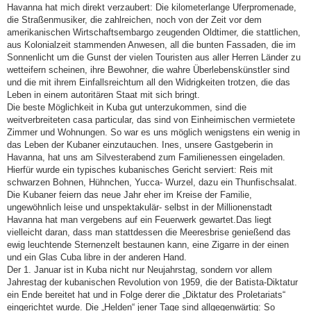
Havanna hat mich direkt verzaubert: Die kilometerlange Uferpromenade,
die Straßenmusiker, die zahlreichen, noch von der Zeit vor dem
amerikanischen Wirtschaftsembargo zeugenden Oldtimer, die stattlichen,
aus Kolonialzeit stammenden Anwesen, all die bunten Fassaden, die im
Sonnenlicht um die Gunst der vielen Touristen aus aller Herren Länder zu
wetteifern scheinen, ihre Bewohner, die wahre Überlebenskünstler sind
und die mit ihrem Einfallsreichtum all den Widrigkeiten trotzen, die das
Leben in einem autoritären Staat mit sich bringt.
Die beste Möglichkeit in Kuba gut unterzukommen, sind die
weitverbreiteten casa particular, das sind von Einheimischen vermietete
Zimmer und Wohnungen. So war es uns möglich wenigstens ein wenig in
das Leben der Kubaner einzutauchen. Ines, unsere Gastgeberin in
Havanna, hat uns am Silvesterabend zum Familienessen eingeladen.
Hierfür wurde ein typisches kubanisches Gericht serviert: Reis mit
schwarzen Bohnen, Hühnchen, Yucca- Wurzel, dazu ein Thunfischsalat.
Die Kubaner feiern das neue Jahr eher im Kreise der Familie,
ungewöhnlich leise und unspektakulär- selbst in der Millionenstadt
Havanna hat man vergebens auf ein Feuerwerk gewartet.Das liegt
vielleicht daran, dass man stattdessen die Meeresbrise genießend das
ewig leuchtende Sternenzelt bestaunen kann, eine Zigarre in der einen
und ein Glas Cuba libre in der anderen Hand.
Der 1. Januar ist in Kuba nicht nur Neujahrstag, sondern vor allem
Jahrestag der kubanischen Revolution von 1959, die der Batista-Diktatur
ein Ende bereitet hat und in Folge derer die „Diktatur des Proletariats“
eingerichtet wurde. Die „Helden“ jener Tage sind allgegenwärtig: So