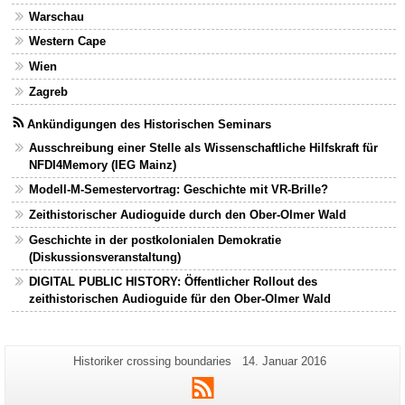
Warschau
Western Cape
Wien
Zagreb
Ankündigungen des Historischen Seminars
Ausschreibung einer Stelle als Wissenschaftliche Hilfskraft für
NFDI4Memory (IEG Mainz)
Modell-M-Semestervortrag: Geschichte mit VR-Brille?
Zeithistorischer Audioguide durch den Ober-Olmer Wald
Geschichte in der postkolonialen Demokratie
(Diskussionsveranstaltung)
DIGITAL PUBLIC HISTORY: Öffentlicher Rollout des
zeithistorischen Audioguide für den Ober-Olmer Wald
Zusätzliche
Seiten-
Letzte
Historiker crossing boundaries
14. Januar 2016
Name:
Aktualisierung:
Informationen
RSS
zu