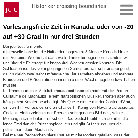
Zum
Johannes
Historiker crossing boundaries
Inhalt
Gutenberg-
springen
Universität
Mainz
Vorlesungsfreie Zeit in Kanada, oder von -20
auf +30 Grad in nur drei Stunden
Bonjour tout le monde,
mittlerweile habe ich die Hälfte der insgesamt 8 Monate Kanada hinter
mir. Vor einer Woche hat das zweite Trimester begonnen, nachdem wir
uns über die Feiertage für knapp drei Wochen erholen konnten. Die
Schlussphase des vorangegangenen Semesters war sehr anstrengend,
da ich gleich zwei sehr umfangreiche Hausarbeiten abgeben und mehrere
Klausuren und Präsentationen innerhalb einer Woche abgeben bzw. halten
musste.
Im Rahmen meiner Mittelalterhausarbeit habe ich mich mit der Person
Guillaume de Machaults, einem französischen Musiker, Poeten aber auch
königlichen Berater beschäftigt. Als Quelle diente mir der Confort d’Ami,
ein von ihm verfasstes und an Charles II. König von Navarra adressiertes
Gedicht. Hierin zeichnet der Poet ein sehr genaues Bild des, seiner
Meinung nach, idealen Herrschers. Das Gedicht reiht sich somit in die
lange Tradition der Prinzenspiegel ein und gibt Aufschluss über die
politischen Ideen Machaults.
Bei meinen Recherchen hierzu hat es mir besonders gefallen, dass der