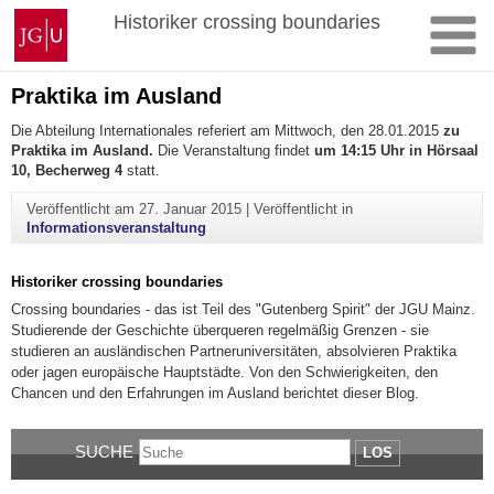
Zum
Johannes
Historiker crossing boundaries
Inhalt
Gutenberg-
springen
Universität
Mainz
Praktika im Ausland
Die Abteilung Internationales referiert am Mittwoch, den 28.01.2015
zu
Praktika im Ausland.
Die Veranstaltung findet
um 14:15 Uhr in Hörsaal
10, Becherweg 4
statt.
Veröffentlicht am
27. Januar 2015
|
Veröffentlicht in
Informationsveranstaltung
Historiker crossing boundaries
Crossing boundaries - das ist Teil des "Gutenberg Spirit" der JGU Mainz.
Studierende der Geschichte überqueren regelmäßig Grenzen - sie
studieren an ausländischen Partneruniversitäten, absolvieren Praktika
oder jagen europäische Hauptstädte. Von den Schwierigkeiten, den
Chancen und den Erfahrungen im Ausland berichtet dieser Blog.
SUCHE
LOS