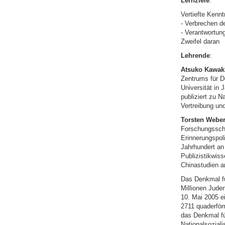
Lernziele
:
Vertiefte Kennt
- Verbrechen d
- Verantwortun
Zweifel daran
Lehrende
:
Atsuko Kawak
Zentrums für D
Universität in
publiziert zu N
Vertreibung und
Torsten Webe
Forschungssch
Erinnerungspol
Jahrhundert an 
Publizistikwis
Chinastudien a
Das Denkmal fü
Millionen Juden
10. Mai 2005 e
2711 quaderför
das Denkmal fü
Nationalsozial