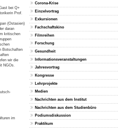
Corona-Krise
 Gast bei Q+
Einzelvortrag
rikerin Prof.
Exkursionen
pan (Ostasien)
Fachschaftskino
er daran
m kritischen
Filmreihen
gruppen
Forschung
ischen
n Botschaften
Gesundheit
haften
Informationsveranstaltungen
fen wir die
mit NGOs.
Jahresvortrag
Kongresse
Lehrprojekte
Medien
eutsch-
Nachrichten aus dem Institut
Nachrichten aus dem Studienbüro
Podiumsdiskussion
lturen im
Praktikum