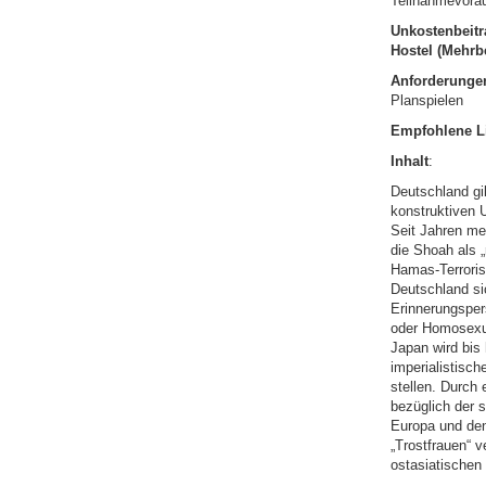
Teilnahmevoraus
Unkostenbeitr
Hostel (Mehrbe
Anforderunge
Planspielen
Empfohlene Li
Inhalt
:
Deutschland gil
konstruktiven 
Seit Jahren me
die Shoah als „
Hamas-Terroris
Deutschland sic
Erinnerungsper
oder Homosexue
Japan wird bis 
imperialistisc
stellen. Durch 
bezüglich der 
Europa und den 
„Trostfrauen“ 
ostasiatischen