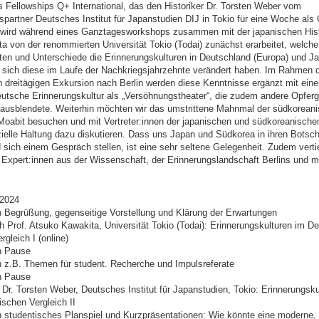
Fellowships Q+ International, das den Historiker Dr. Torsten Weber vom
partner Deutsches Institut für Japanstudien DIJ in Tokio für eine Woche als
 wird während eines Ganztagesworkshops zusammen mit der japanischen Histo
a von der renommierten Universität Tokio (Todai) zunächst erarbeitet, welche
n und Unterschiede die Erinnerungskulturen in Deutschland (Europa) und Ja
 sich diese im Laufe der Nachkriegsjahrzehnte verändert haben. Im Rahmen d
 dreitägigen Exkursion nach Berlin werden diese Kenntnisse ergänzt mit eine
deutsche Erinnerungskultur als „Versöhnungstheater“, die zudem andere Opfer
 ausblendete. Weiterhin möchten wir das umstrittene Mahnmal der südkorean
 Moabit besuchen und mit Vertreter:innen der japanischen und südkoreanische
zielle Haltung dazu diskutieren. Dass uns Japan und Südkorea in ihren Botsc
sich einem Gespräch stellen, ist eine sehr seltene Gelegenheit. Zudem vertie
 Expert:innen aus der Wissenschaft, der Erinnerungslandschaft Berlins und 
.2024
h Begrüßung, gegenseitige Vorstellung und Klärung der Erwartungen
h Prof. Atsuko Kawakita, Universität Tokio (Todai): Erinnerungskulturen im D
gleich I (online)
h Pause
h z.B. Themen für student. Recherche und Impulsreferate
h Pause
 Dr. Torsten Weber, Deutsches Institut für Japanstudien, Tokio: Erinnerungsku
schen Vergleich II
h studentisches Planspiel und Kurzpräsentationen: Wie könnte eine moderne,