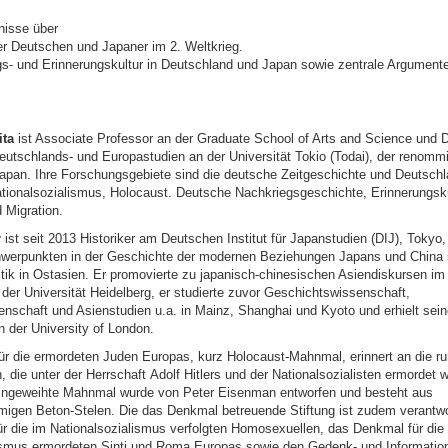
nisse über
er Deutschen und Japaner im 2. Weltkrieg.
gs- und Erinnerungskultur in Deutschland und Japan sowie zentrale Argumente 
ita
ist Associate Professor an der Graduate School of Arts and Science und D
eutschlands- und Europastudien an der Universität Tokio (Todai), der renommi
 Japan. Ihre Forschungsgebiete sind die deutsche Zeitgeschichte und Deutschl
ationalsozialismus, Holocaust. Deutsche Nachkriegsgeschichte, Erinnerungskul
 Migration.
r
ist seit 2013 Historiker am Deutschen Institut für Japanstudien (DIJ), Tokyo,
werpunkten in der Geschichte der modernen Beziehungen Japans und China 
itik in Ostasien. Er promovierte zu japanisch-chinesischen Asiendiskursen im
der Universität Heidelberg, er studierte zuvor Geschichtswissenschaft,
senschaft und Asienstudien u.a. in Mainz, Shanghai und Kyoto und erhielt sei
n der University of London.
r die ermordeten Juden Europas, kurz Holocaust-Mahnmal, erinnert an die r
, die unter der Herrschaft Adolf Hitlers und der Nationalsozialisten ermordet
ingeweihte Mahnmal wurde von Peter Eisenman entworfen und besteht aus
migen Beton-Stelen. Die das Denkmal betreuende Stiftung ist zudem verantwor
r die im Nationalsozialismus verfolgten Homosexuellen, das Denkmal für die
ismus ermordeten Sinti und Roma Europas sowie den Gedenk- und Informations