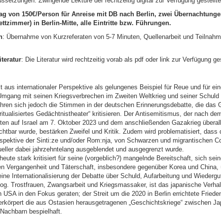
setzungen: Zwingende Lektüre der rechtzeitig digital zur Verfügung gestellten 
ag von 150€/Person für Anreise mit DB nach Berlin, zwei Übernachtunge
ttzimmer) in Berlin-Mitte, alle Eintritte bzw. Führungen.
n
: Übernahme von Kurzreferaten von 5-7 Minuten, Quellenarbeit und Teilnah
teratur
: Die Literatur wird rechtzeitig vorab als pdf oder link zur Verfügung ges
t aus internationaler Perspektive als gelungenes Beispiel für Reue und für ei
Umgang mit seinen Kriegsverbrechen im Zweiten Weltkrieg und seiner Schuld
hren sich jedoch die Stimmen in der deutschen Erinnerungsdebatte, die das
ritualisiertes Gedächtnistheater“ kritisieren. Der Antisemitismus, der nach dem
ten auf Israel am 7. Oktober 2023 und dem anschließenden Gazakrieg überall
htbar wurde, bestärken Zweifel und Kritik. Zudem wird problematisiert, dass 
spektive der Sinti:ze und/oder Rom:nja, von Schwarzen und migrantischen 
ller dabei jahrzehntelang ausgeblendet und ausgegrenzt wurde.
heute stark kritisiert für seine (vorgeblich?) mangelnde Bereitschaft, sich sein
hen Vergangenheit und Täterschaft, insbesondere gegenüber Korea und China,
eine Internationalisierung der Debatte über Schuld, Aufarbeitung und Wiederg
sog. Trostfrauen, Zwangsarbeit und Kriegsmassaker, ist das japanische Verhal
USA in den Fokus geraten; der Streit um die 2020 in Berlin errichtete Friede
verkörpert die aus Ostasien herausgetragenen „Geschichtskriege“ zwischen J
 Nachbarn bespielhaft.