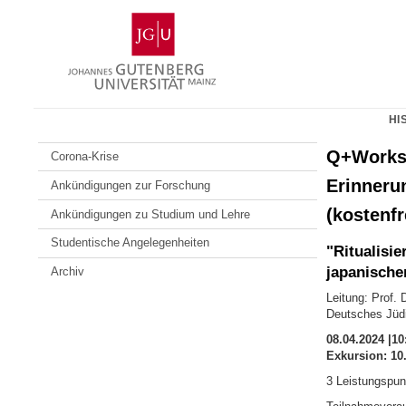
Zum
Johannes
Inhalt
Gutenberg-
springen
Universität
Mainz
HI
Q+Worksh
Corona-Krise
Erinneru
Ankündigungen zur Forschung
(kostenfr
Ankündigungen zu Studium und Lehre
Studentische Angelegenheiten
"Ritualisi
japanische
Archiv
Leitung: Prof.
Deutsches Jüd
08.04.2024 |10
Exkursion: 10.
3 Leistungspun