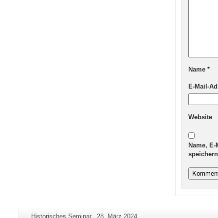
Name
*
E-Mail-A
Website
Name, E-
speichern
Zusätzliche
Seiten-
Letzte
Historisches Seminar
28. März 2024