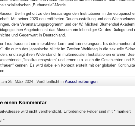
nalsozialistischen „Euthanasie“-Morde.
useum Berlin gehört zu den herausragenden Institutionen in der europäische
aft. Mit seiner 2020 neu eröffneten Dauerausstellung und den Wechselauss
ngen, dem Veranstaltungsprogramm und der W. Michael Blumenthal Akademi
pädagogischen Angeboten ist das Museum ein lebendiger Ort des Dialogs und 
hichte und Gegenwart in Deutschland.
 Trostfrauen ist ein interaktiver Lern- und Erinnerungsort. Es dokumentiert 
n“, die durch das japanische Militär im Zweiten Weltkrieg in die sexuelle Sklav
en, und zeigt ihren Widerstand. In multimedialen Installationen erfahren Bes
rachtende „Trostfrauensystem“ und lernen u.a. auch die Geschichten und 
tfrauen“ kennen. Es wird dabei ein Kontext erstellt mit der globalen Kontinuitä
en.
ht am
28. März 2024
|
Veröffentlicht in
Ausschreibungen
be einen Kommentar
il-Adresse wird nicht veröffentlicht.
Erforderliche Felder sind mit
*
markiert
ar
*