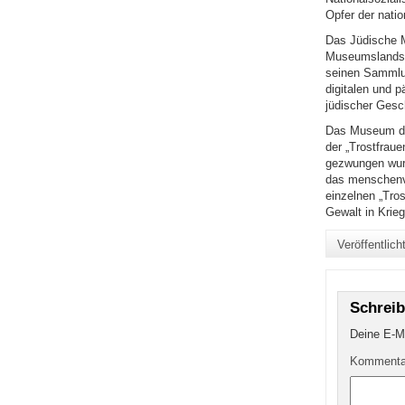
Opfer der natio
Das Jüdische M
Museumslandsch
seinen Sammlu
digitalen und 
jüdischer Gesc
Das Museum der
der „Trostfraue
gezwungen wurd
das menschenve
einzelnen „Tros
Gewalt in Krieg
Veröffentlic
Schrei
Deine E-Ma
Komment