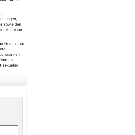
n
tellungen,
e sowie den
der Reflexion
die Geschichte
erei
ucher:innen
Stimmen
t sexueller