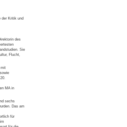
der Kritik und
irektorin des
ertesten
andstudien. Sie
tur, Flucht,
 mit
sowie
 20.
nen MA in
und sechs
 wurden. Das am
tlich für
 im
ort für die