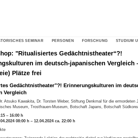
STORISCHES SEMINAR
PERSONEN
FORSCHUNG
STUDIUM 
op: "Ritualisiertes Gedächtnistheater“?!
ngskulturen im deutsch-japanischen Vergleich 
eie) Plätze frei
ertes Gedächtnistheater"?! Erinnerungskulturen im deuts
n Vergleich
 Dr. Atsuko Kawakita, Dr. Torsten Weber, Stiftung Denkmal für die ermordeten
isches Museum, Trostfrauen-Museum, Botschaft Japans, Botschaft Südkore
:15 – 16:00 h
04.2024 08:00 h – 12.04.2024 ca. 22:00 h
kte