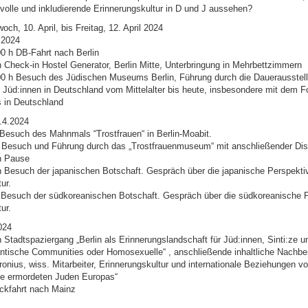
volle und inkludierende Erinnerungskultur in D und J aussehen?
och, 10. April, bis Freitag, 12. April 2024
.2024
00 h DB-Fahrt nach Berlin
h Check-in Hostel Generator, Berlin Mitte, Unterbringung in Mehrbettzimmern
00 h Besuch des Jüdischen Museums Berlin, Führung durch die Dauerausstell
 Jüd:innen in Deutschland vom Mittelalter bis heute, insbesondere mit dem F
 in Deutschland
.4.2024
 Besuch des Mahnmals “Trostfrauen“ in Berlin-Moabit.
h Besuch und Führung durch das „Trostfrauenmuseum“ mit anschließender Di
h Pause
h Besuch der japanischen Botschaft. Gespräch über die japanische Perspekti
ur.
 Besuch der südkoreanischen Botschaft. Gespräch über die südkoreanische P
ur.
024
 Stadtspaziergang „Berlin als Erinnerungslandschaft für Jüd:innen, Sinti:ze u
ntische Communities oder Homosexuelle“ , anschließende inhaltliche Nachber
nius, wiss. Mitarbeiter, Erinnerungskultur und internationale Beziehungen vo
ie ermordeten Juden Europas“
ckfahrt nach Mainz