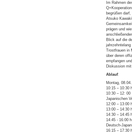
Im Rahmen des 
Q+Kooperations
begrüßen darf,
Atsuko Kawakit
Gemeinsamkeite
prägen und wie
anschließenden
Blick auf die 
jahrzehntelang
Trostfrauen in
über deren offi
empfangen und 
Diskussion mit
Ablauf
:
Montag, 08.04
10:15 – 10:30 
10:30 – 12: 00 
Japanischen Ver
12:00 – 13:00 
13:00 – 14:30 
14:30 – 14:45 
14:45 - 16:00 h
Deutsch-Japani
16:15 – 17:30 