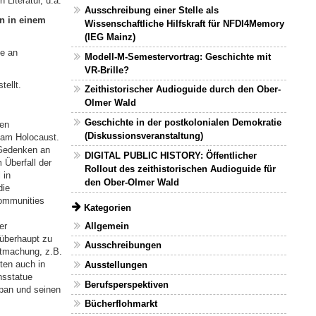
Literatur, u.a.
Ausschreibung einer Stelle als
n in einem
Wissenschaftliche Hilfskraft für NFDI4Memory
(IEG Mainz)
me an
Modell-M-Semestervortrag: Geschichte mit
VR-Brille?
tellt.
Zeithistorischer Audioguide durch den Ober-
Olmer Wald
Geschichte in der postkolonialen Demokratie
nen
(Diskussionsveranstaltung)
 am Holocaust.
 Gedenken an
DIGITAL PUBLIC HISTORY: Öffentlicher
 Überfall der
Rollout des zeithistorischen Audioguide für
 in
den Ober-Olmer Wald
die
Communities
Kategorien
Allgemein
er
 überhaupt zu
Ausschreibungen
utmachung, z.B.
ten auch in
Ausstellungen
nsstatue
Berufsperspektiven
apan und seinen
Bücherflohmarkt