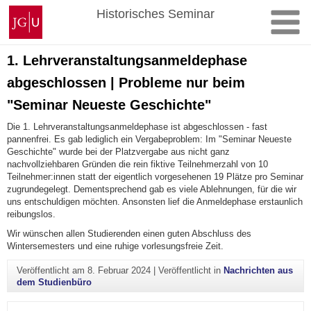
Zum
Johannes
Historisches Seminar
Inhalt
Gutenberg-
springen
Universität
Mainz
1. Lehrveranstaltungsanmeldephase
abgeschlossen | Probleme nur beim
"Seminar Neueste Geschichte"
Die 1. Lehrveranstaltungsanmeldephase ist abgeschlossen - fast
pannenfrei. Es gab lediglich ein Vergabeproblem: Im "Seminar Neueste
Geschichte" wurde bei der Platzvergabe aus nicht ganz
nachvollziehbaren Gründen die rein fiktive Teilnehmerzahl von 10
Teilnehmer:innen statt der eigentlich vorgesehenen 19 Plätze pro Seminar
zugrundegelegt. Dementsprechend gab es viele Ablehnungen, für die wir
uns entschuldigen möchten. Ansonsten lief die Anmeldephase erstaunlich
reibungslos.
Wir wünschen allen Studierenden einen guten Abschluss des
Wintersemesters und eine ruhige vorlesungsfreie Zeit.
Veröffentlicht am
8. Februar 2024
|
Veröffentlicht in
Nachrichten aus
dem Studienbüro