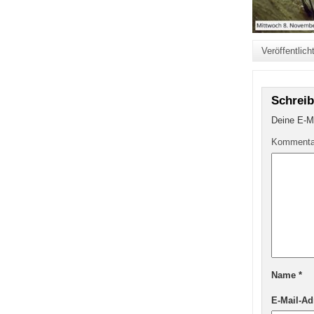
Veröffentlic
Schrei
Deine E-Ma
Komment
Name
*
E-Mail-A