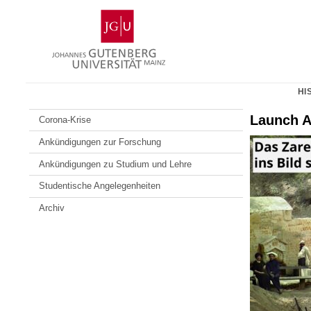
Zum
Johannes
Inhalt
Gutenberg-
springen
Universität
Mainz
HI
Launch A
Corona-Krise
Ankündigungen zur Forschung
Ankündigungen zu Studium und Lehre
Studentische Angelegenheiten
Archiv