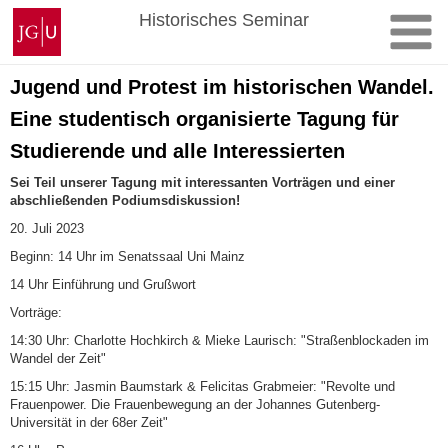
Zum
Johannes
Historisches Seminar
Inhalt
Gutenberg-
springen
Universität
Mainz
Jugend und Protest im historischen Wandel.
Eine studentisch organisierte Tagung für
Studierende und alle Interessierten
Sei Teil unserer Tagung mit interessanten Vorträgen und einer
abschließenden Podiumsdiskussion!
20. Juli 2023
Beginn: 14 Uhr im Senatssaal Uni Mainz
14 Uhr Einführung und Grußwort
Vorträge:
14:30 Uhr: Charlotte Hochkirch & Mieke Laurisch: "Straßenblockaden im
Wandel der Zeit"
15:15 Uhr: Jasmin Baumstark & Felicitas Grabmeier: "Revolte und
Frauenpower. Die Frauenbewegung an der Johannes Gutenberg-
Universität in der 68er Zeit"