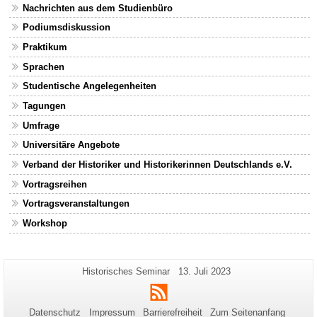
Nachrichten aus dem Studienbüro
Podiumsdiskussion
Praktikum
Sprachen
Studentische Angelegenheiten
Tagungen
Umfrage
Universitäre Angebote
Verband der Historiker und Historikerinnen Deutschlands e.V.
Vortragsreihen
Vortragsveranstaltungen
Workshop
Zusätzliche
Seiten-
Letzte
Historisches Seminar
13. Juli 2023
Name:
Aktualisierung:
Informationen
RSS
zu
Datenschutz
Impressum
Barrierefreiheit
Zum Seitenanfang
dieser