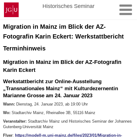
Zum
Johannes
Historisches Seminar
Inhalt
Gutenberg-
springen
Universität
Mainz
Migration in Mainz im Blick der AZ-
Fotografin Karin Eckert: Werkstattbericht
Terminhinweis
Migration in Mainz im Blick der AZ-Fotografin
Karin Eckert
Werkstattbericht zur Online-Ausstellung
„Transnationales Mainz“ mit Kulturdezernentin
Marianne Grosse am 24. Januar 2023
Wann:
Dienstag, 24. Januar 2023, ab 19:00 Uhr
Wo:
Stadtarchiv Mainz, Rheinallee 3B, 55116 Mainz
Veranstalter:
Stadtarchiv Mainz und Historisches Seminar der Johannes
Gutenberg-Universität Mainz
Flyer
:
https://modell-m.uni-mainz.de/files/2023/01/Migration-in-