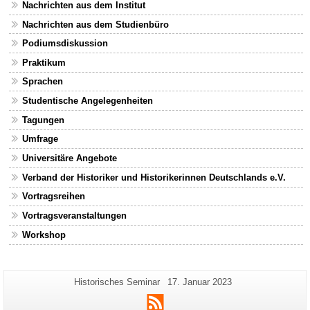
Nachrichten aus dem Institut
Nachrichten aus dem Studienbüro
Podiumsdiskussion
Praktikum
Sprachen
Studentische Angelegenheiten
Tagungen
Umfrage
Universitäre Angebote
Verband der Historiker und Historikerinnen Deutschlands e.V.
Vortragsreihen
Vortragsveranstaltungen
Workshop
Zusätzliche
Seiten-
Letzte
Historisches Seminar
17. Januar 2023
Name:
Aktualisierung:
Informationen
RSS