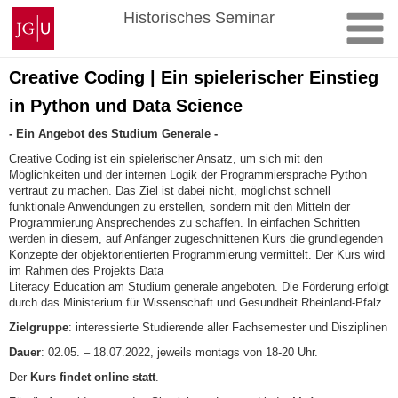
Zum
Johannes
Historisches Seminar
Inhalt
Gutenberg-
springen
Universität
Mainz
Creative Coding | Ein spielerischer Einstieg
in Python und Data Science
- Ein Angebot des Studium Generale -
Creative Coding ist ein spielerischer Ansatz, um sich mit den
Möglichkeiten und der internen Logik der Programmiersprache Python
vertraut zu machen. Das Ziel ist dabei nicht, möglichst schnell
funktionale Anwendungen zu erstellen, sondern mit den Mitteln der
Programmierung Ansprechendes zu schaffen. In einfachen Schritten
werden in diesem, auf Anfänger zugeschnittenen Kurs die grundlegenden
Konzepte der objektorientierten Programmierung vermittelt. Der Kurs wird
im Rahmen des Projekts Data
Literacy Education am Studium generale angeboten. Die Förderung erfolgt
durch das Ministerium für Wissenschaft und Gesundheit Rheinland-Pfalz.
Zielgruppe
: interessierte Studierende aller Fachsemester und Disziplinen
Dauer
: 02.05. – 18.07.2022, jeweils montags von 18-20 Uhr.
Der
Kurs findet online statt
.