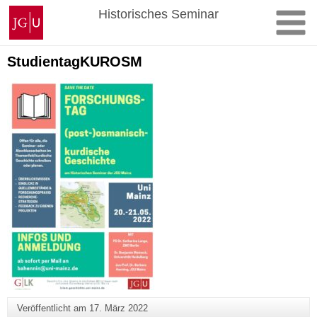
Zum
Johannes
Historisches Seminar
Inhalt
Gutenberg-
springen
Universität
Mainz
StudientagKUROSM
Veröffentlicht am
17. März 2022