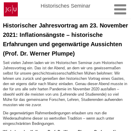
Zum
Johannes
Historisches Seminar
Inhalt
Gutenberg-
springen
Universität
Mainz
Historischer Jahresvortrag am 23. November
2021: Inflationsängste – historische
Erfahrungen und gegenwärtige Aussichten
(Prof. Dr. Werner Plumpe)
Seit vielen Jahren laden wir im Historischen Seminar zum Historischen
Jahresvortrag ein. Das ist der Abend, an dem wir uns gewissermaßen
selbst für unsere geschichtswissenschaftlichen Mühen belohnen: Wir
lehnen uns zurück und genießen den historischen Vortrag eines Gastes,
den wir eigens dafür nach Mainz einladen. Genau dieser Abend musste in
der für uns alle sehr harten Pandemie im November 2020 ausfallen –
obwohl wohl die meisten von uns (Lehrende und Studierende) so viel
Mühe für das gemeinsame Forschen, Lehren, Studierenden aufwenden
mussten wie nie zuvor.
Die gegenwärtigen Rahmenbedingungen erlauben uns nun die
Wiederaufnahme dieser so wertvollen Tradition – wenn auch unter
eingeschränkten Bedingungen.