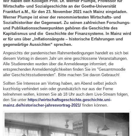
Wir haben den Kollegen Prof. Dr. Werner Plumpe, Professor für
Wirtschafts- und Sozialgeschichte an der Goethe-Universität
Frankfurt a.M., für den 23. November 2021 nach Mainz eingeladen.
Werner Plumpe ist einer der renommiertesten Wirtschafts- und
Sozialhistoriker der Gegenwart. Zu seinen zahlreichen Forschungs-
und Publikationsschwerpunkten gehören die Geschichte des
Kapitalismus und die Geschichte der Finanzsysteme. In Mainz wird
er für uns über „Inflationsängste – historische Erfahrungen und
gegenwärtige Aussichten“ sprechen.
Angesichts der pandemischen Rahmenbedingungen handelt es sich bei
diesem Vortrag in diesem Jahr um eine geschlossene Veranstaltungen.
Alle Studierenden wurden über die Anmeldewege informiert; die
entsprechenden Anmeldemöglichkeiten finden Sie im "Gesamtmoodle
aller Geschichtsstudierenden". Bitte machen Sie davon Gebrauch!
Sollten Sie Interesse am Vortrag haben, am Abend selbst jedoch
kurzfristig verhindert sein oder grundsätzlich nur aus der Ferne
teilnehmen wollen, können Sie ab 18 Uhr auch dem Live-Stream folgen,
den Sie unter
https://wirtschaftsgeschichte.geschichte.uni-
mainz.de/historischer-jahresvortrag-2021/
finden können.