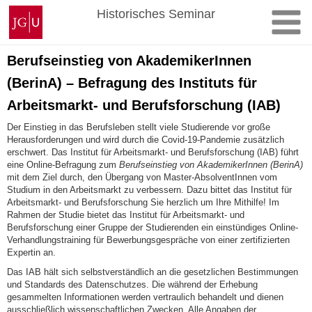
Zum
Johannes
Historisches Seminar
Inhalt
Gutenberg-
springen
Universität
Mainz
Berufseinstieg von AkademikerInnen
(BerinA) – Befragung des Instituts für
Arbeitsmarkt- und Berufsforschung (IAB)
Der Einstieg in das Berufsleben stellt viele Studierende vor große
Herausforderungen und wird durch die Covid-19-Pandemie zusätzlich
erschwert. Das Institut für Arbeitsmarkt- und Berufsforschung (IAB) führt
eine Online-Befragung zum
Berufseinstieg von AkademikerInnen (BerinA)
mit dem Ziel durch, den Übergang von Master-AbsolventInnen vom
Studium in den Arbeitsmarkt zu verbessern. Dazu bittet das Institut für
Arbeitsmarkt- und Berufsforschung Sie herzlich um Ihre Mithilfe! Im
Rahmen der Studie bietet das Institut für Arbeitsmarkt- und
Berufsforschung einer Gruppe der Studierenden ein einstündiges Online-
Verhandlungstraining für Bewerbungsgespräche von einer zertifizierten
Expertin an.
Das IAB hält sich selbstverständlich an die gesetzlichen Bestimmungen
und Standards des Datenschutzes. Die während der Erhebung
gesammelten Informationen werden vertraulich behandelt und dienen
ausschließlich wissenschaftlichen Zwecken. Alle Angaben der