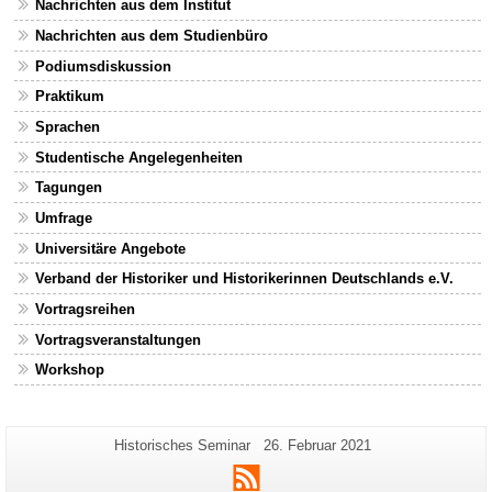
Nachrichten aus dem Institut
Nachrichten aus dem Studienbüro
Podiumsdiskussion
Praktikum
Sprachen
Studentische Angelegenheiten
Tagungen
Umfrage
Universitäre Angebote
Verband der Historiker und Historikerinnen Deutschlands e.V.
Vortragsreihen
Vortragsveranstaltungen
Workshop
Zusätzliche
Seiten-
Letzte
Historisches Seminar
26. Februar 2021
Name:
Aktualisierung:
Informationen
RSS
zu