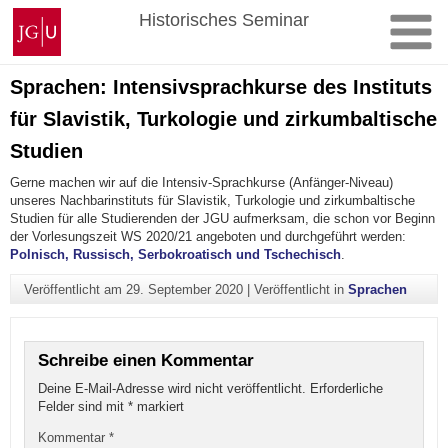
Zum
Johannes
Historisches Seminar
Inhalt
Gutenberg-
springen
Universität
Mainz
Sprachen: Intensivsprachkurse des Instituts
für Slavistik, Turkologie und zirkumbaltische
Studien
Gerne machen wir auf die Intensiv-Sprachkurse (Anfänger-Niveau)
unseres Nachbarinstituts für Slavistik, Turkologie und zirkumbaltische
Studien für alle Studierenden der JGU aufmerksam, die schon vor Beginn
der Vorlesungszeit WS 2020/21 angeboten und durchgeführt werden:
Polnisch, Russisch, Serbokroatisch und Tschechisch
.
Veröffentlicht am
29. September 2020
|
Veröffentlicht in
Sprachen
Schreibe einen Kommentar
Deine E-Mail-Adresse wird nicht veröffentlicht.
Erforderliche
Felder sind mit
*
markiert
Kommentar
*