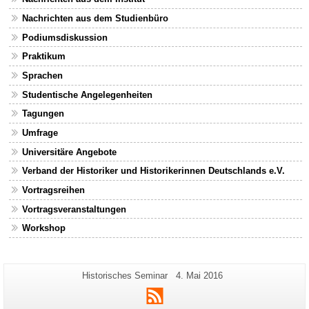
Nachrichten aus dem Studienbüro
Podiumsdiskussion
Praktikum
Sprachen
Studentische Angelegenheiten
Tagungen
Umfrage
Universitäre Angebote
Verband der Historiker und Historikerinnen Deutschlands e.V.
Vortragsreihen
Vortragsveranstaltungen
Workshop
Zusätzliche
Seiten-
Letzte
Historisches Seminar
4. Mai 2016
Name:
Aktualisierung:
Informationen
RSS
zu