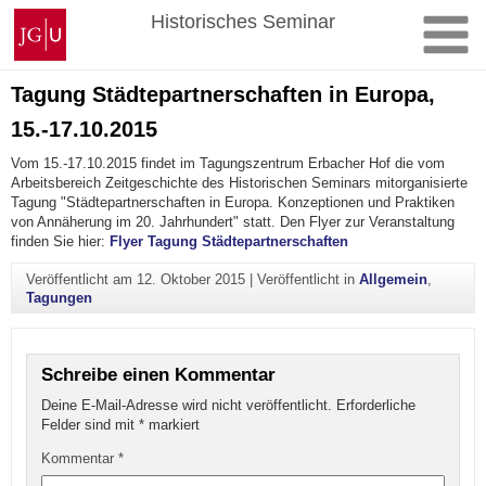
Zum
Johannes
Historisches Seminar
Inhalt
Gutenberg-
springen
Universität
Mainz
Tagung Städtepartnerschaften in Europa,
15.-17.10.2015
Vom 15.-17.10.2015 findet im Tagungszentrum Erbacher Hof die vom
Arbeitsbereich Zeitgeschichte des Historischen Seminars mitorganisierte
Tagung "Städtepartnerschaften in Europa. Konzeptionen und Praktiken
von Annäherung im 20. Jahrhundert" statt. Den Flyer zur Veranstaltung
finden Sie hier:
Flyer Tagung Städtepartnerschaften
Veröffentlicht am
12. Oktober 2015
|
Veröffentlicht in
Allgemein
,
Tagungen
Schreibe einen Kommentar
Deine E-Mail-Adresse wird nicht veröffentlicht.
Erforderliche
Felder sind mit
*
markiert
Kommentar
*