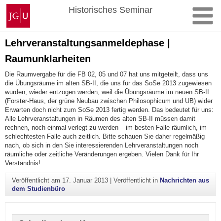
Zum
Johannes
Historisches Seminar
Inhalt
Gutenberg-
springen
Universität
Mainz
Lehrveranstaltungsanmeldephase |
Raumunklarheiten
Die Raumvergabe für die FB 02, 05 und 07 hat uns mitgeteilt, dass uns
die Übungsräume im alten SB-II, die uns für das SoSe 2013 zugewiesen
wurden, wieder entzogen werden, weil die Übungsräume im neuen SB-II
(Forster-Haus, der grüne Neubau zwischen Philosophicum und UB) wider
Erwarten doch nicht zum SoSe 2013 fertig werden. Das bedeutet für uns:
Alle Lehrveranstaltungen in Räumen des alten SB-II müssen damit
rechnen, noch einmal verlegt zu werden – im besten Falle räumlich, im
schlechtesten Falle auch zeitlich. Bitte schauen Sie daher regelmäßig
nach, ob sich in den Sie interessierenden Lehrveranstaltungen noch
räumliche oder zeitliche Veränderungen ergeben. Vielen Dank für Ihr
Verständnis!
Veröffentlicht am
17. Januar 2013
|
Veröffentlicht in
Nachrichten aus
dem Studienbüro