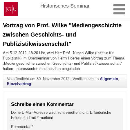
Zum
Johannes
Historisches Seminar
Inhalt
Gutenberg-
springen
Universität
Mainz
Vortrag von Prof. Wilke "Mediengeschichte
zwischen Geschichts- und
Publizistikwissenschaft"
Am 5.12.2012, 18-20 Uhr, wird Herr Prof. Jürgen Wilke (Institut für
Publizistik) im Oberseminar von Herrn Hoeres einen Vortrag zum Thema
„Mediengeschichte zwischen Geschichts- und Publizistikwissenschaft“
halten. Interessenten sind herzlich eingeladen.
Veröffentlicht am
30. November 2012
|
Veröffentlicht in
Allgemein
,
Einzelvortrag
Schreibe einen Kommentar
Deine E-Mail-Adresse wird nicht veröffentlicht.
Erforderliche
Felder sind mit
*
markiert
Kommentar
*