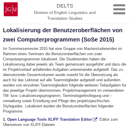
Skip
Johannes
DELTS
to
Gutenberg
Division of English Linguistics and
content
University
Translation Studies
Mainz
Lokalisierung der Benutzeroberflächen von
zwei Computerprogrammen (SoSe 2015)
Im Sommersemester 2015 hat eine Gruppe von Masterstudierenden im
Rahmen eines Seminars die Benutzeroberflächen von zwei
Computerprogrammen lokalisiert. Die Studierenden haben die
Lokalisierung dabei jeweils als Team gemeinsam ausgeführt und dazu die
im Projektverlauf anfallenden Aufgaben untereinander aufgeteilt: Das zu
übersetzende Gesamtvolumen wurde sowohl für die Übersetzung als
auch für das Lektorat auf alle Teammitglieder aufgeteilt und außerdem
wurden von einzelnen Teammitgliedern folgende weiteren Teilaufgaben für
das jeweilige Projekt übernommen: Projektmanagement im verwendeten
TM- bzw. Lokalisierungsprogramm, Terminologiefestlegung und –
verwaltung sowie Erstellung und Pflege des projektspezifischen
Styleguides. Lokalisiert wurden die Benutzeroberflächen folgender
Programme:
1.
Open Language Tools XLIFF Translation Editor
: Editor zum
Übersetzen von XLIFF-Dateien