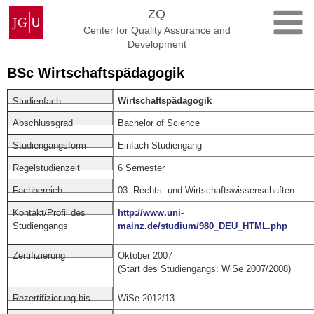
Skip
Johannes
ZQ
to
Gutenberg
Center for Quality Assurance and
content
University
Development
Mainz
BSc Wirtschaftspädagogik
Wirtschaftspädagogik
Studienfach
Bachelor of Science
Abschlussgrad
Einfach-Studiengang
Studiengangsform
6 Semester
Regelstudienzeit
03: Rechts- und Wirtschaftswissenschaften
Fachbereich
http://www.uni-
Kontakt/Profil des
mainz.de/studium/980_DEU_HTML.php
Studiengangs
Oktober 2007
Zertifizierung
(Start des Studiengangs: WiSe 2007/2008)
WiSe 2012/13
Rezertifizierung bis