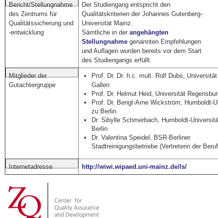
Der Studiengang entspricht den
Bericht/Stellungnahme
Qualitätskriterien der Johannes Gutenberg-
des Zentrums für
Universität Mainz.
Qualitätssicherung und
Sämtliche in der
angehängten
-entwicklung
Stellungnahme
genannten Empfehlungen
und Auflagen wurden bereits vor dem Start
des Studiengangs erfüllt.
Prof. Dr. Dr. h.c. mult. Rolf Dubs, Universität
Mitglieder der
Gallen
Gutachtergruppe
Prof. Dr. Helmut Heid, Universität Regensbur
Prof. Dr. Bengt-Arne Wickström, Humboldt-Un
zu Berlin
Dr. Sibylle Schmerbach, Humboldt-Universitä
Berlin
Dr. Valentina Speidel, BSR-Berliner
Stadtreinigungsbetriebe (Vertreterin der Beru
http://wiwi.wipaed.uni-mainz.de/ls/
Internetadresse