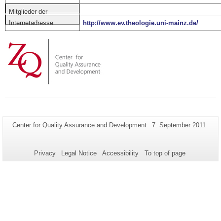
Mitglieder der
Gutachtergruppe
http://www.ev.theologie.uni-mainz.de/
Internetadresse
Additional
Page-
Last
Center for Quality Assurance and Development
7. September 2011
Name:
Update:
information
about
Privacy
Legal Notice
Accessibility
To top of page
this
page