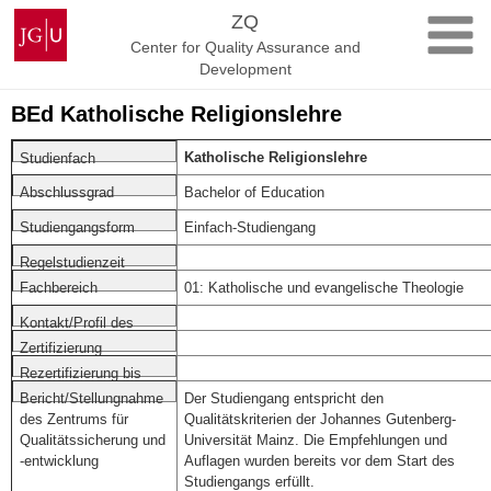
Skip
Johannes
ZQ
to
Gutenberg
Center for Quality Assurance and
content
University
Development
Mainz
BEd Katholische Religionslehre
Katholische Religionslehre
Studienfach
Bachelor of Education
Abschlussgrad
Einfach-Studiengang
Studiengangsform
Regelstudienzeit
01: Katholische und evangelische Theologie
Fachbereich
Kontakt/Profil des
Studiengangs
Zertifizierung
Rezertifizierung bis
Der Studiengang entspricht den
Bericht/Stellungnahme
Qualitätskriterien der Johannes Gutenberg-
des Zentrums für
Universität Mainz. Die Empfehlungen und
Qualitätssicherung und
Auflagen wurden bereits vor dem Start des
-entwicklung
Studiengangs erfüllt.