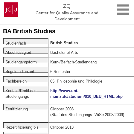
Skip
Johannes
ZQ
to
Gutenberg
Center for Quality Assurance and
content
University
Development
Mainz
BA British Studies
British Studies
Studienfach
Bachelor of Arts
Abschlussgrad
Kern-/Beifach-Studiengang
Studiengangsform
6 Semester
Regelstudienzeit
05: Philosophie und Philologie
Fachbereich
http://www.uni-
Kontakt/Profil des
mainz.de/studium/910_DEU_HTML.php
Studiengangs
Oktober 2008
Zertifizierung
(Start des Studiengangs: WiSe 2008/2009)
Oktober 2013
Rezertifizierung bis