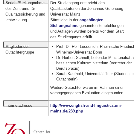
Der Studiengang entspricht den
Bericht/Stellungnahme
Qualitätskriterien der Johannes Gutenberg-
des Zentrums für
Universität Mainz.
Qualitätssicherung und
Sämtliche in der
angehängten
-entwicklung
Stellungnahme
genannten Empfehlungen
und Auflagen wurden bereits vor dem Start
des Studiengangs erfüllt.
Prof. Dr. Rolf Lessenich, Rheinische Friedric
Mitglieder der
Wilhelms-Universität Bonn
Gutachtergruppe
Dr. Herbert Schnell, Leitender Ministerialrat 
hessischen Kultusministerium (Vertreter der
Berufspraxis)
Sarah Kaufhold, Universität Trier (Studentis
Gutachterin)
Weitere Gutac
hter waren im Rahmen einer
vorangegangenen Evaluation eingebunden.
http://www.english-and-linguistics.uni-
Internetadresse
mainz.de/2
39.php