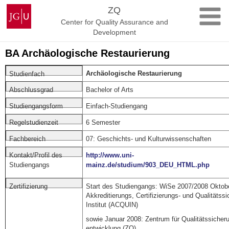
Skip
Johannes
ZQ
to
Gutenberg
Center for Quality Assurance and
content
University
Development
Mainz
BA Archäologische Restaurierung
Archäologische Restaurierung
Studienfach
Bachelor of Arts
Abschlussgrad
Einfach-Studiengang
Studiengangsform
6 Semester
Regelstudienzeit
07: Geschichts- und Kulturwissenschaften
Fachbereich
http://www.uni-
Kontakt/Profil des
mainz.de/studium/903_DEU_HTML.php
Studiengangs
Start des Studiengangs: WiSe 2007/2008 Oktob
Zertifizierung
Akkreditierungs, Certifizierungs- und Qualitätss
Institut (ACQUIN)
sowie Januar 2008: Zentrum für Qualitätssicher
entwicklung (ZQ)