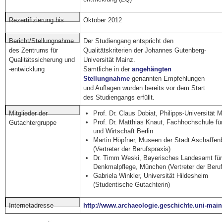
Oktober 2012
Rezertifizierung bis
Der Studiengang entspricht den
Bericht/Stellungnahme
Qualitätskriterien der Johannes Gutenberg-
des Zentrums für
Universität Mainz.
Qualitätssicherung und
Sämtliche in der
angehängten
-entwicklung
Stellungnahme
genannten Empfehlungen
und Auflagen wurden bereits vor dem Start
des Studiengangs erfüllt.
Prof. Dr. Claus Dobiat, Philipps-Universität 
Mitglieder der
Prof. Dr. Matthias Knaut, Fachhochschule fü
Gutachtergruppe
und Wirtschaft Berlin
Martin Höpfner, Museen der Stadt Aschaffen
(Vertreter der Berufspraxis)
Dr. Timm Weski, Bayerisches Landesamt für
Denkmalpflege, München (Vertreter der Beruf
Gabriela Winkler, Universität Hildesheim
(Studentische Gutachterin)
http://www.archaeologie.geschichte.uni-mai
Internetadresse