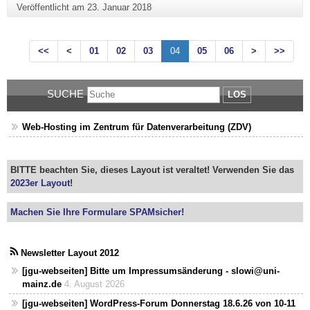
Veröffentlicht am
23. Januar 2018
<<
<
01
02
03
04
05
06
>
>>
SUCHE
LOS
Web-Hosting im Zentrum für Datenverarbeitung (ZDV)
BITTE beachten Sie, dieses Layout ist veraltet! Verwenden Sie das
2023er Layout
!
Machen Sie Ihre Formulare SPAMsicher!
Newsletter Layout 2012
[jgu-webseiten] Bitte um Impressumsänderung - slowi@uni-
mainz.de
4. August 2026
[jgu-webseiten] WordPress-Forum Donnerstag 18.6.26 von 10-11