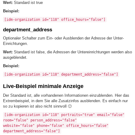
Wert:
Standard ist true
Beispiel:
[idm-organization id="118" office_hours="false"]
department_address
Optionaler Schalter zum Ein- oder Ausblenden der Adresse der Unter-
Einrichtungen.
Wert:
Standard ist false, die Adressen der Untereinrichtungen werden also
ausgeblendet.
Beispiel:
[idm-organization id="118" department_address="false"]
Live-Beispiel minimale Anzeige
Der Standard ist, alle vorhandenen Informationen einzublenden. Hier das
Extrembeispiel, in dem Sie alle Zusatzinfos ausblenden. Es einfach nur
so zu kopieren ist also nicht sinnvoll 🙂
[idm-organization id="118" portraits="true" email="false"
room="false" person_address="false"
website="false" phone="false" office_hours="false"
department_address="false"]