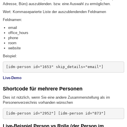
Adresse, Büro) auszublenden. bzw. eine Auswahl zu ermöglichen.
Wert: Kommaseparierte Liste der auszublendenden Feldnamen
Feldnamen:
email
office_hours
phone
room
website
Beispiel:
[idm-person id="1653" skip_details="email"]
Live-Demo
Shortcode für mehrere Personen
Dies ist nützlich, wenn Sie eine andere Zusammenstellung als im
Personenverzeichnis vorhanden wünschen
[idm-person id="2952"] [idm-person id="873"]
Live-Beispiel Person vs Rolle (der Person im