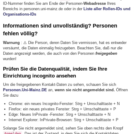
ID-Nummer finden Sie am Ende der Personen-
Webadresse
Ihres
Bereichs in personen.uni-mainz.de oder in der
Liste aller Rollen-IDs und
Organisations-IDs
Informationen sind unvollständig? Personen
fehlen völlig?
Warnung
: ⚠️ Die Person, deren Daten Sie vermissen, hat es entweder
versäumt, die Daten einmalig freizugeben. Beachten Sie, daß nur
die
Daten angezeigt werden, die auch von den Personen
freigegeben
wurden!
Prüfen Sie die Datenqualität, indem Sie Ihre
Einrichtung incognito ansehen
Um die freigegebenen Kontakt-Daten zu sehen, schauen Sie sich
Personen.Uni-Mainz.DE
an,
wenn sie nicht angemeldet sind.
Öffnen
Sie dazu
Chrome: ein neues Incognito-Fenster: Strg + Umschalttaste + N
Firefox: ein neues privates Fenster: Strg + Umschalttaste + P
Edge: Neues InPrivate -Fenster: Strg + Umschalttaste + N
Internet Explorer: InPrivate-Browsen: Strg + Umschalttaste + P
Solange Sie nicht angemeldet sind, sehen Sie oben rechts den Knopf
. Das ist der Zustand, in dem Sie sich die Kontaktdaten
Anmelden