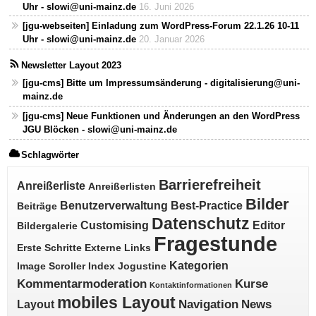
Uhr - slowi@uni-mainz.de
16. Juni 2026
[jgu-webseiten] Einladung zum WordPress-Forum 22.1.26 10-11
Uhr - slowi@uni-mainz.de
20. Januar 2026
Newsletter Layout 2023
[jgu-cms] Bitte um Impressumsänderung - digitalisierung@uni-
mainz.de
[jgu-cms] Neue Funktionen und Änderungen an den WordPress
JGU Blöcken - slowi@uni-mainz.de
Schlagwörter
Barrierefreiheit
Anreißerliste
Anreißerlisten
Bilder
Benutzerverwaltung
Best-Practice
Beiträge
Datenschutz
Customising
Editor
Bildergalerie
Fragestunde
Erste Schritte
Externe Links
Kategorien
Image Scroller
Index
Jogustine
Kommentarmoderation
Kurse
Kontaktinformationen
mobiles Layout
Navigation
News
Layout