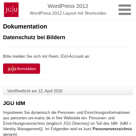
Zum
Johannes
WordPress 2012
Inhalt
Gutenberg-
WordPress 2012 Layout mit Shortcodes
springen
Universität
Mainz
Dokumentation
Datenschutz bei Bildern
Bitte melden Sie sich mit Ihrem JGU-Account an:
Anmelden
Veröffentlicht am
12. April 2018
JGU IdM
Importieren Sie dynamisch die Personen- und Einrichtungsinformationen
aus personen.uni-mainz.de in Ihre Webseite ein. Personen- und
Einrichtungsverzeichnis (englisch JGU Directory) ist Teil des IdM (IdM =
Identity Management)). Im Folgenden wird es kurz
Personenverzeichnis
genannt.