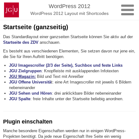
Zum
Johannes
WordPress 2012
Inhalt
Gutenberg-
WordPress 2012 Layout mit Shortcodes
springen
Universität
Mainz
Startseite (ganzseitig)
Das Standardlayout einer ganzseiten Startseite können Sie aktiv auf der
Startseite des ZDV
anschauen.
Es besteht aus verschiedenen Elementen, Sie setzen davon nur jene ein,
die Sie für Ihren Auftritt benötigen.
JGU Imagescroller (2/3 der Seite), Suchbox und feste Links
JGU Zielgruppen
: Knopfleiste mit ausklappenden Infotexten
JGU Magazin:
Bild und Text mit Anreißer
JGU Offene Universitä
t: eine Art Imagescroller mit jeweils 6 Bildern
nebeneinander
JGU Sehen und Hören
: drei anklickbare Bilder nebeneinander
JGU Spalte
: freie Inhalte unter der Startseite beliebig anordnen.
Plugin einschalten
Manche besondere Eigenschaften werden nur in einigen WordPress-
Projekten benötigt. Da jede neue Eigenschaft Ihre Seite ein wenig