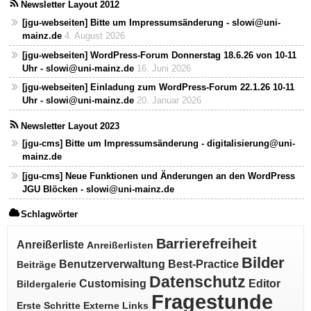
Newsletter Layout 2012
[jgu-webseiten] Bitte um Impressumsänderung - slowi@uni-
mainz.de
4. August 2026
[jgu-webseiten] WordPress-Forum Donnerstag 18.6.26 von 10-11
Uhr - slowi@uni-mainz.de
16. Juni 2026
[jgu-webseiten] Einladung zum WordPress-Forum 22.1.26 10-11
Uhr - slowi@uni-mainz.de
20. Januar 2026
Newsletter Layout 2023
[jgu-cms] Bitte um Impressumsänderung - digitalisierung@uni-
mainz.de
[jgu-cms] Neue Funktionen und Änderungen an den WordPress
JGU Blöcken - slowi@uni-mainz.de
Schlagwörter
Barrierefreiheit
Anreißerliste
Anreißerlisten
Bilder
Benutzerverwaltung
Best-Practice
Beiträge
Datenschutz
Customising
Editor
Bildergalerie
Fragestunde
Erste Schritte
Externe Links