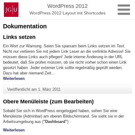
Zum
Johannes
WordPress 2012
Inhalt
Gutenberg-
WordPress 2012 Layout mit Shortcodes
springen
Universität
Mainz
Dokumentation
Links setzen
Ein Wort zur Warnung: Seien Sie sparsam beim Links setzen im Text.
Nicht nur verlieren Sie mit jedem Link Leser an die verlinkte Adresse! Sie
müssen diese Links auch pflegen! Jede interne Änderung in der URL
bedeutet, daß Sie prüfen müssen, ob sie nicht vorher schon einen Link
gesetzt haben. Jeder externer Link sollte regelmäßig geprüft werden.
Dazu hat aber niemand Zeit...
"Links setzen"
Weiterlesen
Veröffentlicht am
1. März 2011
Obere Menüleiste (zum Bearbeiten)
Sobald Sie sich in WordPress eingelogged haben, sehen Sie eine
Menüleiste (Adminbar) am oberen Bildschirmrand. Sie sieht sie in der
Arbeitsumgebung aus (
"Dashboard"
) :
"Obere Menüleiste (zum Bearbeiten)"
Weiterlesen