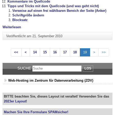
Kommentare im Quellcode
Tipps und Tricks mit dem Quellcode (und was geht nicht)
Verweise auf einen frei wählbaren Bereich der Seite (Anker)
Schriftgröße ändern
Blocksatz
"Texteditor"
Weiterlesen
Veröffentlicht am
21. September 2010
<<
<
14
15
16
17
18
19
>
>>
SUCHE
LOS
Web-Hosting im Zentrum für Datenverarbeitung (ZDV)
BITTE beachten Sie, dieses Layout ist veraltet! Verwenden Sie das
2023er Layout
!
Machen Sie Ihre Formulare SPAMsicher!