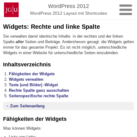
Zum
Johannes
WordPress 2012
Inhalt
Gutenberg-
WordPress 2012 Layout mit Shortcodes
springen
Universität
Mainz
Widgets: Rechte und linke Spalte
Sie verwalten damit identische Inhalte in der rechten und der linken
Spalte
aller
Seiten und Beiträge. Andersherum gesagt: die Widgets gelten
immer für das gesamte Projekt. Es ist nicht möglich, unterschiedliche
Widgets in einer Website für unterschiedliche Seiten einzubinden.
Inhaltsverzeichnis
Fähigkeiten der Widgets
Widgets verwalten
Texte (und Bilder) -Widget
Rechte Spalte ganz ausschalten
Seitenspezifische rechte Spalte
Zum Seitenanfang
Fähigkeiten der Widgets
Was können Widgets:
Liste von Links