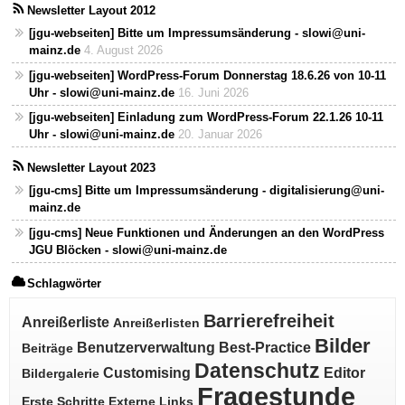
Newsletter Layout 2012
[jgu-webseiten] Bitte um Impressumsänderung - slowi@uni-
mainz.de
4. August 2026
[jgu-webseiten] WordPress-Forum Donnerstag 18.6.26 von 10-11
Uhr - slowi@uni-mainz.de
16. Juni 2026
[jgu-webseiten] Einladung zum WordPress-Forum 22.1.26 10-11
Uhr - slowi@uni-mainz.de
20. Januar 2026
Newsletter Layout 2023
[jgu-cms] Bitte um Impressumsänderung - digitalisierung@uni-
mainz.de
[jgu-cms] Neue Funktionen und Änderungen an den WordPress
JGU Blöcken - slowi@uni-mainz.de
Schlagwörter
Barrierefreiheit
Anreißerliste
Anreißerlisten
Bilder
Benutzerverwaltung
Best-Practice
Beiträge
Datenschutz
Customising
Editor
Bildergalerie
Fragestunde
Erste Schritte
Externe Links