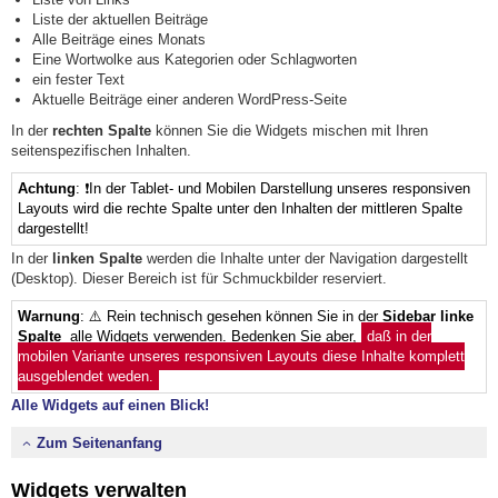
Liste der aktuellen Beiträge
Alle Beiträge eines Monats
Eine Wortwolke aus Kategorien oder Schlagworten
ein fester Text
Aktuelle Beiträge einer anderen WordPress-Seite
In der
rechten Spalte
können Sie die Widgets mischen mit Ihren
seitenspezifischen Inhalten.
Achtung
: ❗In der Tablet- und Mobilen Darstellung unseres responsiven
Layouts wird die rechte Spalte unter den Inhalten der mittleren Spalte
dargestellt!
In der
linken Spalte
werden die Inhalte unter der Navigation dargestellt
(Desktop). Dieser Bereich ist für Schmuckbilder reserviert.
Warnung
: ⚠️ Rein technisch gesehen können Sie in der
Sidebar linke
Spalte
alle Widgets verwenden. Bedenken Sie aber,
daß in der
mobilen Variante unseres responsiven Layouts diese Inhalte komplett
ausgeblendet weden.
Alle Widgets auf einen Blick!
Zum Seitenanfang
Widgets verwalten