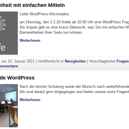
eiheit mit einfachen Mitteln
Liebe WordPress-Aficionados,
am Dienstag, den 2.2.20 findet ab 10.00 Uhr eine WordPress Frag
Als Impuls gibt es eine kurze Übersicht, was Sie mit einfachen Mit
Barrierefreiheit Ihrer Seite tun können.
"Barrierefreiheit mit einfachen Mitteln"
Weiterlesen
ht am
15. Januar 2021
|
Veröffentlicht in
Neuigkeiten
|
Verschlagwortet
Frages
zu Barrierefreiheit mit einfachen Mitteln
ommentare
nde WordPress
Nach der letzten Schulung wurde der Wunsch nach weiterführende
Wir sind darauf gern eingegangen und bieten unsere erste Frages
"Fragestunde WordPress"
Weiterlesen