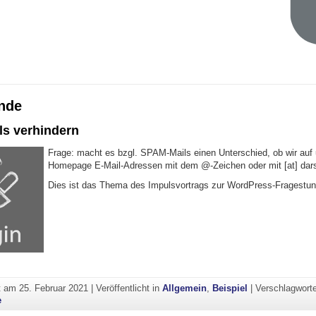
nde
s verhindern
Frage: macht es bzgl. SPAM-Mails einen Unterschied, ob wir auf 
Homepage E-Mail-Adressen mit dem @-Zeichen oder mit [at] dars
Dies ist das Thema des Impulsvortrags zur WordPress-Fragestu
PAM-Mails verhindern"
ht am
25. Februar 2021
|
Veröffentlicht in
Allgemein
,
Beispiel
|
Verschlagwort
e