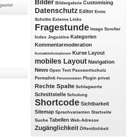
Bilder
Customising
Bildergalerie
gwortet
Datenschutz
Editor
Erste
Schritte
Externe Links
Fragestunde
Image Scroller
Kategorien
Index
Jogustine
Kommentarmoderation
Kurse
Layout
Kontaktinformationen
mobiles Layout
Navigation
News
Open Text
Passwortschutz
Permalink
Plugin
privat
Personendaten
Rechte Spalte
Schlagworte
Schnittstelle
Schulung
Shortcode
Sichtbarkeit
Sitemap
Sprachvarianten
Startseite
Tabellen
Suche
Web-Adresse
Zugänglichkeit
Öffentlichkeit