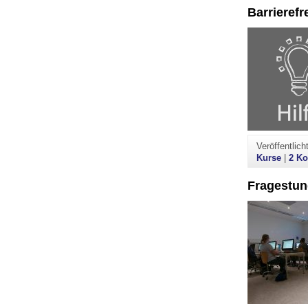
Barrierefr
Veröffentlic
Kurse
|
2 K
Fragestu