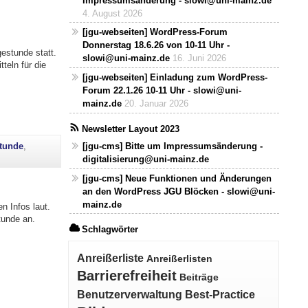
Impressumsänderung - slowi@uni-mainz.de
4. August 2026
[jgu-webseiten] WordPress-Forum
Donnerstag 18.6.26 von 10-11 Uhr -
estunde statt.
slowi@uni-mainz.de
16. Juni 2026
teln für die
[jgu-webseiten] Einladung zum WordPress-
Forum 22.1.26 10-11 Uhr - slowi@uni-
mainz.de
20. Januar 2026
Newsletter Layout 2023
tunde
,
[jgu-cms] Bitte um Impressumsänderung -
digitalisierung@uni-mainz.de
[jgu-cms] Neue Funktionen und Änderungen
an den WordPress JGU Blöcken - slowi@uni-
mainz.de
n Infos laut.
tunde an.
Schlagwörter
Anreißerliste
Anreißerlisten
Barrierefreiheit
Beiträge
Benutzerverwaltung
Best-Practice