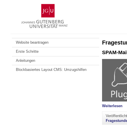
Zum
Johannes
Inhalt
Gutenberg-
springen
Universität
Mainz
Fragestu
Website beantragen
Erste Schritte
SPAM-Mail
Anleitungen
Blockbasiertes Layout CMS: Umzugshilfen
"S
Weiterlesen
Veröffentlic
Fragestund