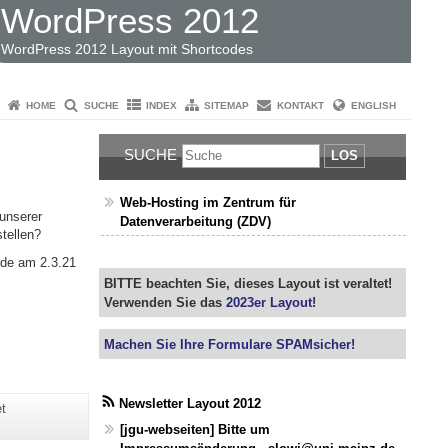
WordPress 2012
WordPress 2012 Layout mit Shortcodes
HOME
SUCHE
INDEX
SITEMAP
KONTAKT
ENGLISH
SUCHE
LOS
Web-Hosting im Zentrum für
unserer
Datenverarbeitung (ZDV)
tellen?
nde am 2.3.21
BITTE beachten Sie, dieses Layout ist veraltet!
Verwenden Sie das
2023er Layout
!
Machen Sie Ihre Formulare SPAMsicher!
Newsletter Layout 2012
et
[jgu-webseiten] Bitte um