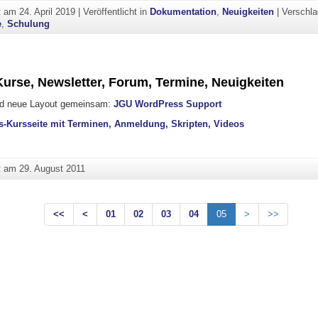
ht am
24. April 2019
|
Veröffentlicht in
Dokumentation
,
Neuigkeiten
|
Verschla
e
,
Schulung
Kurse, Newsletter, Forum, Termine, Neuigkeiten
und neue Layout gemeinsam:
JGU WordPress Support
-Kursseite mit Terminen, Anmeldung, Skripten, Videos
ht am
29. August 2011
<<
<
01
02
03
04
05
>
>>