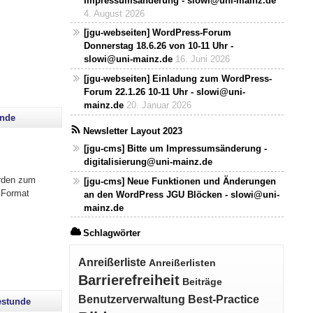
Impressumsänderung - slowi@uni-mainz.de
4. August 2026
[jgu-webseiten] WordPress-Forum
Donnerstag 18.6.26 von 10-11 Uhr -
slowi@uni-mainz.de
16. Juni 2026
[jgu-webseiten] Einladung zum WordPress-
Forum 22.1.26 10-11 Uhr - slowi@uni-
mainz.de
20. Januar 2026
unde
Newsletter Layout 2023
[jgu-cms] Bitte um Impressumsänderung -
digitalisierung@uni-mainz.de
den zum
[jgu-cms] Neue Funktionen und Änderungen
 Format
an den WordPress JGU Blöcken - slowi@uni-
mainz.de
Schlagwörter
Anreißerliste
Anreißerlisten
Barrierefreiheit
Beiträge
Benutzerverwaltung
Best-Practice
estunde