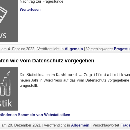
Nachtrag zur Fragestunde
"Fragestunde 7.2.22"
Weiterlesen
ht am
4. Februar 2022
|
Veröffentlicht in
Allgemein
|
Verschlagwortet
Fragest
daten wie vom Datenschutz vorgegeben
Die Statistikdaten im
wer
Dashboard → Zugriffsstatistik
neuen Jahr in WordPress auf das vom Datenschutz vorgegebene
umgestellt.
eänderten Sammeln von Webstatistiken
ht am
28. Dezember 2021
|
Veröffentlicht in
Allgemein
|
Verschlagwortet
Frag