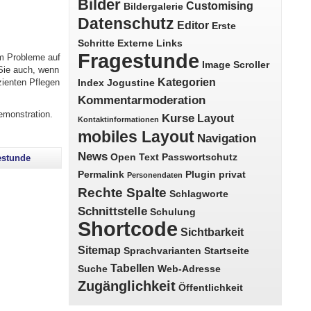
Bilder
Customising
Bildergalerie
Datenschutz
Editor
Erste
Schritte
Externe Links
Fragestunde
m Probleme auf
Image Scroller
 Sie auch, wenn
Kategorien
zienten Pflegen
Index
Jogustine
Kommentarmoderation
emonstration.
Kurse
Layout
Kontaktinformationen
mobiles Layout
Navigation
News
Open Text
Passwortschutz
estunde
Permalink
Plugin
privat
Personendaten
Rechte Spalte
Schlagworte
Schnittstelle
Schulung
Shortcode
Sichtbarkeit
ng"
Sitemap
Sprachvarianten
Startseite
Tabellen
Suche
Web-Adresse
Zugänglichkeit
Öffentlichkeit