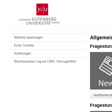
Zum
Johannes
Inhalt
Gutenberg-
springen
Universität
Mainz
Allgemei
Website beantragen
Erste Schritte
Fragestun
Anleitungen
Blockbasiertes Layout CMS: Umzugshilfen
Veröffentlic
Fragestun