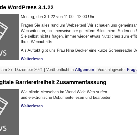
de WordPress 3.1.22
Montag, den 3.1.22 von 11.00 - 12.00 Uhr
Fragen Sie alles rund um Webseiten! Wir schauen uns gemeinsa
Webseiten an, üblicherweise per geteiltem Bildschirm. So lernen
Sie selbst nichts fragen, immer wieder etwas Nützliches zum effi
Ihres Webauftritts.
Als Auftakt gibt uns Frau Nina Becker eine kurze Screenreader D
"Fragestunde WordPress 3.1.22"
Weiterlesen
ht am
27. Dezember 2021
|
Veröffentlicht in
Allgemein
|
Verschlagwortet
Frag
igitale Barrierefreiheit Zusammenfassung
Wie blinde Menschen im World Wide Web surfen
und elektronische Dokumente lesen und bearbeiten
"Vortrag Digitale Barrierefreiheit Zusammenfassu
Weiterlesen