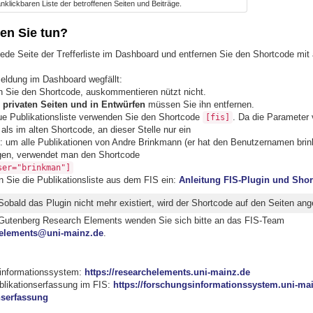
nklickbaren Liste der betroffenen Seiten und Beiträge.
n Sie tun?
jede Seite der Trefferliste im Dashboard und entfernen Sie den Shortcode mit 
eldung im Dashboard wegfällt:
n Sie den Shortcode, auskommentieren nützt nicht.
f
privaten Seiten und in Entwürfen
müssen Sie ihn entfernen.
ue Publikationsliste verwenden Sie den Shortcode
. Da die Parameter
[fis]
als im alten Shortcode, an dieser Stelle nur ein
: um alle Publikationen von Andre Brinkmann (er hat den Benutzernamen bri
gen, verwendet man den Shortcode
ser="brinkman"]
 Sie die Publikationsliste aus dem FIS ein:
Anleitung FIS-Plugin und Sho
 Sobald das Plugin nicht mehr existiert, wird der Shortcode auf den Seiten ang
Gutenberg Research Elements wenden Sie sich bitte an das FIS-Team
helements@uni-mainz.de
.
informationssystem:
https://researchelements.uni-mainz.de
likationserfassung im FIS:
https://forschungsinformationssystem.uni-mai
nserfassung