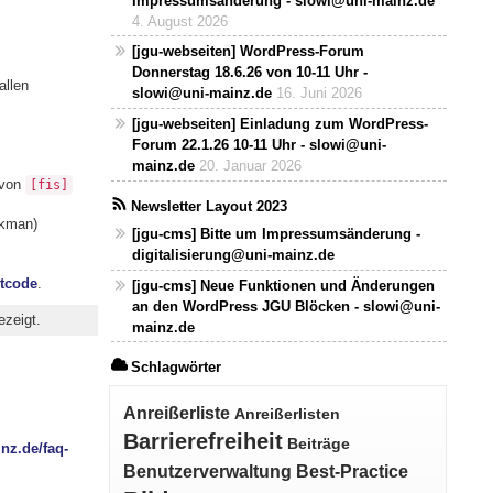
Impressumsänderung - slowi@uni-mainz.de
4. August 2026
[jgu-webseiten] WordPress-Forum
Donnerstag 18.6.26 von 10-11 Uhr -
allen
slowi@uni-mainz.de
16. Juni 2026
[jgu-webseiten] Einladung zum WordPress-
Forum 22.1.26 10-11 Uhr - slowi@uni-
mainz.de
20. Januar 2026
 von
[fis]
Newsletter Layout 2023
nkman)
[jgu-cms] Bitte um Impressumsänderung -
digitalisierung@uni-mainz.de
rtcode
.
[jgu-cms] Neue Funktionen und Änderungen
an den WordPress JGU Blöcken - slowi@uni-
ezeigt.
mainz.de
Schlagwörter
Anreißerliste
Anreißerlisten
Barrierefreiheit
Beiträge
nz.de/faq-
Benutzerverwaltung
Best-Practice