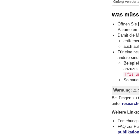
Gefolgt von der a
Was müsse
Öffnen Sie 
Parametern
Damit die M
entferne
auch au
Für eine ne
andere sind 
Beispiel
anzuzei
[fis u
So bauen
Warnung
: ⚠️
Bei Fragen zu 
unter
researc
Weitere Links:
Forschungs
FAQ zur Pub
publikatio