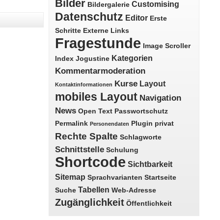
Bilder
Customising
Bildergalerie
Datenschutz
Editor
Erste
Schritte
Externe Links
Fragestunde
Image Scroller
Kategorien
Index
Jogustine
Kommentarmoderation
Kurse
Layout
Kontaktinformationen
mobiles Layout
Navigation
News
Open Text
Passwortschutz
Permalink
Plugin
privat
Personendaten
Rechte Spalte
Schlagworte
Schnittstelle
Schulung
Shortcode
Sichtbarkeit
Sitemap
Sprachvarianten
Startseite
Tabellen
Suche
Web-Adresse
Zugänglichkeit
Öffentlichkeit