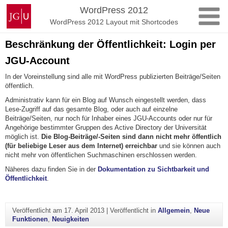
Zum
Johannes
WordPress 2012
Inhalt
Gutenberg-
WordPress 2012 Layout mit Shortcodes
springen
Universität
Mainz
Beschränkung der Öffentlichkeit: Login per
JGU-Account
In der Voreinstellung sind alle mit WordPress publizierten Beiträge/Seiten
öffentlich.
Administrativ kann für ein Blog auf Wunsch eingestellt werden, dass
Lese-Zugriff auf das gesamte Blog, oder auch auf einzelne
Beiträge/Seiten, nur noch für Inhaber eines JGU-Accounts oder nur für
Angehörige bestimmter Gruppen des Active Directory der Universität
möglich ist.
Die Blog-Beiträge/-Seiten sind dann nicht mehr öffentlich
(für beliebige Leser aus dem Internet) erreichbar
und sie können auch
nicht mehr von öffentlichen Suchmaschinen erschlossen werden.
Näheres dazu finden Sie in der
Dokumentation zu Sichtbarkeit und
Öffentlichkeit
.
Veröffentlicht am
17. April 2013
|
Veröffentlicht in
Allgemein
,
Neue
Funktionen
,
Neuigkeiten