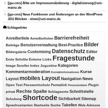
[jgu-cms] Bitte um Impressumsänderung - digitalisierung@uni-
mainz.de
[jgu-cms] Neue Funktionen und Änderungen an den WordPress
JGU Blöcken - slowi@uni-mainz.de
Schlagwörter
Barrierefreiheit
Anreißerliste
Anreißerlisten
Bilder
Benutzerverwaltung
Best-Practice
Beiträge
Datenschutz
Customising
Editor
Bildergalerie
Fragestunde
Erste Schritte
Externe Links
Kategorien
Image Scroller
Index
Jogustine
Kommentarmoderation
Kurse
Kontaktinformationen
mobiles Layout
Navigation
News
Layout
Open Text
Passwortschutz
Permalink
Plugin
Personendaten
Rechte Spalte
Schnittstelle
privat
Schlagworte
Shortcode
Sichtbarkeit
Sitemap
Schulung
Tabellen
Sprachvarianten
Startseite
Suche
Web-Adresse