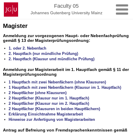
Skip
Johannes
Faculty 05
to
Gutenberg
Johannes Gutenberg University Mainz
content
University
Mainz
Magister
Anmeldung zur vorgezogenen Haupt- oder Nebenfachprüfung
gemäß § 13 der Magisterprüfungsordnung:
1. oder 2. Nebenfach
2. Hauptfach (nur mündliche Prüfung)
2. Hauptfach (Klausur und mündliche Prüfung)
Anmeldung zur Magisterarbeit im 1. Hauptfach gemäß § 11 der
Magisterprüfungsordnung
1 Hauptfach mit zwei Nebenfächern (ohne Klausuren)
1 Hauptfach mit zwei Nebenfächern (Klausur im 1. Hauptfach)
2 Hauptfächer (ohne Klausuren)
2 Hauptfächer (Klausur nur im 1. Hauptfach)
2 Hauptfächer (Klausur nur im 2. Hauptfach)
2 Hauptfächer (Klausuren in beiden Hauptfächern)
Erklärung Einsichtnahme Magisterarbeit
Hinweise zur Anfertigung von Magisterarbeiten
Antrag auf Befreiung von Fremdsprachenkenntnissen gemäß