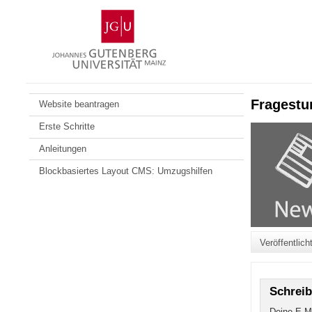
Zum
Johannes
Inhalt
Gutenberg-
springen
Universität
Mainz
Fragestu
Website beantragen
Erste Schritte
Anleitungen
Blockbasiertes Layout CMS: Umzugshilfen
Veröffentlic
Schrei
Deine E-Ma