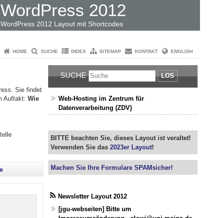
WordPress 2012
WordPress 2012 Layout mit Shortcodes
HOME
SUCHE
INDEX
SITEMAP
KONTAKT
ENGLISH
SUCHE
LOS
ess. Sie findet
Web-Hosting im Zentrum für
n Auftakt:
Wie
Datenverarbeitung (ZDV)
elle
BITTE beachten Sie, dieses Layout ist veraltet!
Verwenden Sie das
2023er Layout
!
Machen Sie Ihre Formulare SPAMsicher!
e
Newsletter Layout 2012
[jgu-webseiten] Bitte um