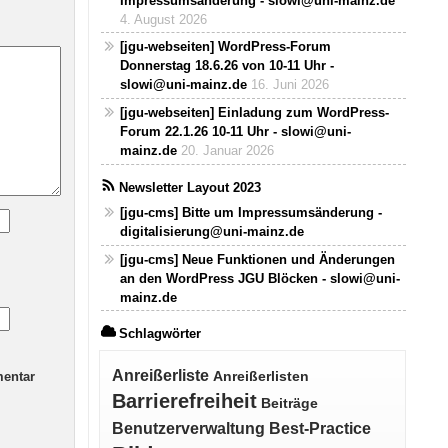
Impressumsänderung - slowi@uni-mainz.de
4. August 2026
[jgu-webseiten] WordPress-Forum
Donnerstag 18.6.26 von 10-11 Uhr -
slowi@uni-mainz.de
16. Juni 2026
[jgu-webseiten] Einladung zum WordPress-
Forum 22.1.26 10-11 Uhr - slowi@uni-
mainz.de
20. Januar 2026
Newsletter Layout 2023
[jgu-cms] Bitte um Impressumsänderung -
digitalisierung@uni-mainz.de
[jgu-cms] Neue Funktionen und Änderungen
an den WordPress JGU Blöcken - slowi@uni-
mainz.de
Schlagwörter
Anreißerliste
mentar
Anreißerlisten
Barrierefreiheit
Beiträge
Benutzerverwaltung
Best-Practice