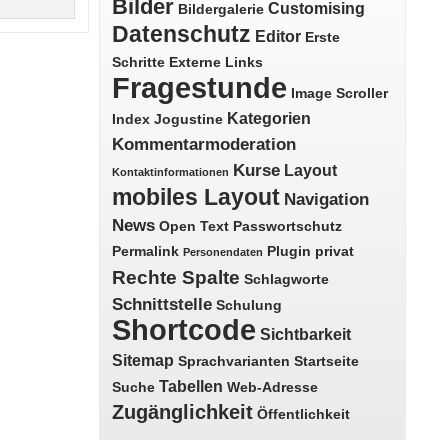
Bilder
Customising
Bildergalerie
Datenschutz
Editor
Erste
Schritte
Externe Links
Fragestunde
Image Scroller
Kategorien
Index
Jogustine
Kommentarmoderation
Kurse
Layout
Kontaktinformationen
mobiles Layout
Navigation
News
Open Text
Passwortschutz
Permalink
Plugin
privat
Personendaten
Rechte Spalte
Schlagworte
Schnittstelle
Schulung
Shortcode
Sichtbarkeit
Sitemap
Sprachvarianten
Startseite
Tabellen
Suche
Web-Adresse
Zugänglichkeit
Öffentlichkeit