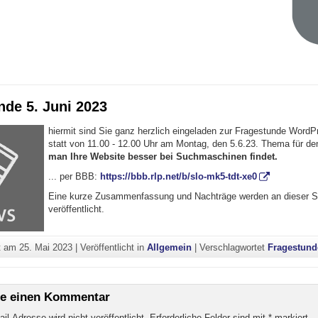
nde 5. Juni 2023
hiermit sind Sie ganz herzlich eingeladen zur Fragestunde WordPr
statt von 11.00 - 12.00 Uhr am Montag, den 5.6.23. Thema für de
man Ihre Website besser bei Suchmaschinen findet.
... per BBB:
https://bbb.rlp.net/b/slo-mk5-tdt-xe0
Eine kurze Zusammenfassung und Nachträge werden an dieser St
veröffentlicht.
ht am
25. Mai 2023
|
Veröffentlicht in
Allgemein
|
Verschlagwortet
Fragestund
be einen Kommentar
il-Adresse wird nicht veröffentlicht.
Erforderliche Felder sind mit
*
markiert