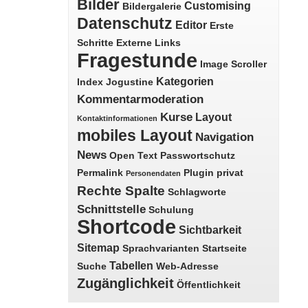
Bilder
Customising
Bildergalerie
Datenschutz
Editor
Erste
Schritte
Externe Links
Fragestunde
Image Scroller
Kategorien
Index
Jogustine
Kommentarmoderation
Kurse
Layout
Kontaktinformationen
mobiles Layout
Navigation
News
Open Text
Passwortschutz
Permalink
Plugin
privat
Personendaten
Rechte Spalte
Schlagworte
Schnittstelle
Schulung
Shortcode
Sichtbarkeit
Sitemap
Sprachvarianten
Startseite
Tabellen
Suche
Web-Adresse
Zugänglichkeit
Öffentlichkeit