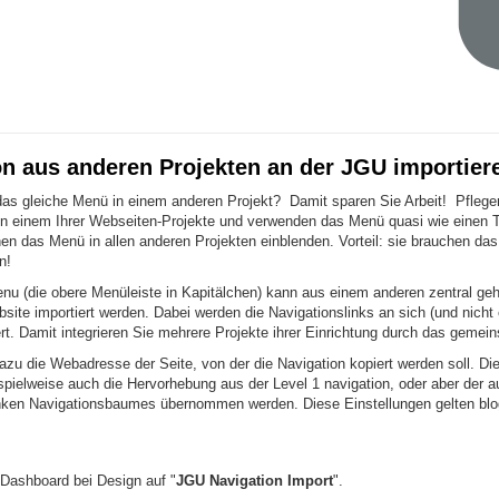
on aus anderen Projekten an der JGU importier
das gleiche Menü in einem anderen Projekt? Damit sparen Sie Arbeit! Pflege
n einem Ihrer Webseiten-Projekte und verwenden das Menü quasi wie einen T
en das Menü in allen anderen Projekten einblenden. Vorteil: sie brauchen da
n!
nu (die obere Menüleiste in Kapitälchen) kann aus einem anderen zentral ge
ite importiert werden. Dabei werden die Navigationslinks an sich (und nicht 
ert. Damit integrieren Sie mehrere Projekte ihrer Einrichtung durch das geme
zu die Webadresse der Seite, von der die Navigation kopiert werden soll. Die
spielweise auch die Hervorhebung aus der Level 1 navigation, oder aber der a
nken Navigationsbaumes übernommen werden. Diese Einstellungen gelten blo
 Dashboard bei Design auf "
JGU Navigation Import
".