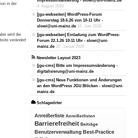
Impressumsänderung - slowi@uni-mainz.de
ion in der
4. August 2026
[jgu-webseiten] WordPress-Forum
Donnerstag 18.6.26 von 10-11 Uhr -
slowi@uni-mainz.de
16. Juni 2026
bei wird die
[jgu-webseiten] Einladung zum WordPress-
bsite verändert
Forum 22.1.26 10-11 Uhr - slowi@uni-
mainz.de
20. Januar 2026
Newsletter Layout 2023
[jgu-cms] Bitte um Impressumsänderung -
digitalisierung@uni-mainz.de
[jgu-cms] Neue Funktionen und Änderungen
an den WordPress JGU Blöcken - slowi@uni-
mainz.de
Schlagwörter
Anreißerliste
Anreißerlisten
Barrierefreiheit
Beiträge
Benutzerverwaltung
Best-Practice