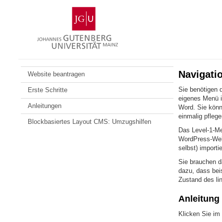
Zum
Johannes
Inhalt
Gutenberg-
springen
Universität
Mainz
Navigati
Website beantragen
Sie benötigen 
Erste Schritte
eigenes Menü i
Anleitungen
Word. Sie könn
einmalig pflege
Blockbasiertes Layout CMS: Umzugshilfen
Das Level-1-Me
WordPress-Webs
selbst) importi
Sie brauchen da
dazu, dass bei
Zustand des li
Anleitung
Klicken Sie im