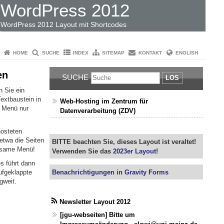
WordPress 2012
WordPress 2012 Layout mit Shortcodes
HOME
SUCHE
INDEX
SITEMAP
KONTAKT
ENGLISH
en
SUCHE
LOS
n Sie ein
extbaustein in
Web-Hosting im Zentrum für
s Menü nur
Datenverarbeitung (ZDV)
hosteten
etwa die Seiten
BITTE beachten Sie, dieses Layout ist veraltet!
insame Menü!
Verwenden Sie das
2023er Layout
!
s führt dann
Benachrichtigungen in Gravity Forms
ufgeklappte
gweit.
Newsletter Layout 2012
[jgu-webseiten] Bitte um