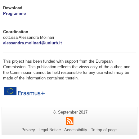
Download
Programme
Coordination
dott.ssa Alessandra Molinari
alessandra.molinari@uniurb.it
This project has been funded with support from the European
Commission. This publication reflects the views only of the author, and
the Commission cannot be held responsible for any use which may be
made of the information contained therein.
Additional
Last
8. September 2017
Page-
Update:
information
RSS
Name:
about
Privacy
Legal Notice
Accessibility
To top of page
this
page