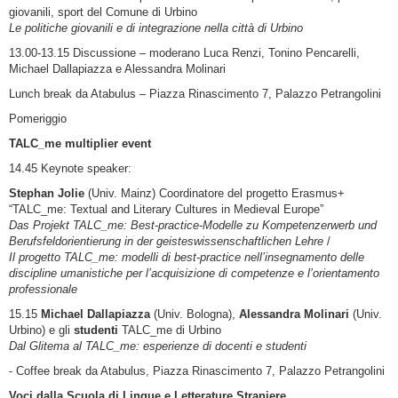
giovanili, sport del Comune di Urbino
Le politiche giovanili e di integrazione nella città di Urbino
13.00-13.15 Discussione – moderano Luca Renzi, Tonino Pencarelli,
Michael Dallapiazza e Alessandra Molinari
Lunch break da Atabulus – Piazza Rinascimento 7, Palazzo Petrangolini
Pomeriggio
TALC_me multiplier event
14.45 Keynote speaker:
Stephan Jolie
(Univ. Mainz) Coordinatore del progetto Erasmus+
“TALC_me: Textual and Literary Cultures in Medieval Europe”
Das Projekt TALC_me: Best-practice-Modelle zu Kompetenzerwerb und
Berufsfeldorientierung in der geisteswissenschaftlichen Lehre
/
Il progetto TALC_me: modelli di best-practice nell’insegnamento delle
discipline umanistiche per l’acquisizione di competenze e l’orientamento
professionale
15.15
Michael Dallapiazza
(Univ. Bologna),
Alessandra Molinari
(Univ.
Urbino) e gli
studenti
TALC_me di Urbino
Dal Glitema al TALC_me: esperienze di docenti e studenti
- Coffee break da Atabulus, Piazza Rinascimento 7, Palazzo Petrangolini
Voci dalla Scuola di Lingue e Letterature Straniere