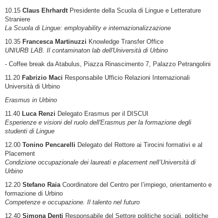
10.15
Claus Ehrhardt
Presidente della Scuola di Lingue e Letterature
Straniere
La Scuola di Lingue: employability e internazionalizzazione
10.35
Francesca Martinuzzi
Knowledge Transfer Office
UNIURB LAB. Il contaminaton lab dell'Università di Urbino
- Coffee break da Atabulus, Piazza Rinascimento 7, Palazzo Petrangolini
11.20
Fabrizio Maci
Responsabile Ufficio Relazioni Internazionali
Università di Urbino
Erasmus in Urbino
11.40
Luca Renzi
Delegato Erasmus per il DISCUI
Esperienze e visioni del ruolo dell'Erasmus per la formazione degli
studenti di Lingue
12.00
Tonino Pencarelli
Delegato del Rettore ai Tirocini formativi e al
Placement
Condizione occupazionale dei laureati e placement nell’Università di
Urbino
12.20
Stefano Raia
Coordinatore del Centro per l’impiego, orientamento e
formazione di Urbino
Competenze e occupazione. Il talento nel futuro
12.40
Simona Denti
Responsabile del Settore politiche sociali, politiche