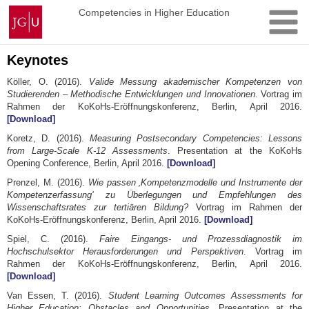
Skip
Johannes
Competencies in Higher Education
to
Gutenberg
content
University
Mainz
Keynotes
Köller, O. (2016).
Valide Messung akademischer Kompetenzen von
Studierenden – Methodische Entwicklungen und Innovationen
. Vortrag im
Rahmen der KoKoHs-Eröffnungskonferenz, Berlin, April 2016.
[Download]
Koretz, D. (2016).
Measuring Postsecondary Competencies: Lessons
from Large-Scale K-12 Assessments
. Presentation at the KoKoHs
Opening Conference, Berlin, April 2016.
[Download]
Prenzel, M. (2016).
Wie passen ‚Kompetenzmodelle und Instrumente der
Kompetenzerfassung‘ zu Überlegungen und Empfehlungen des
Wissenschaftsrates zur tertiären Bildung?
Vortrag im Rahmen der
KoKoHs-Eröffnungskonferenz, Berlin, April 2016.
[Download]
Spiel, C. (2016).
Faire Eingangs- und Prozessdiagnostik im
Hochschulsektor Herausforderungen und Perspektiven
. Vortrag im
Rahmen der KoKoHs-Eröffnungskonferenz, Berlin, April 2016.
[Download]
Van Essen, T. (2016).
Student Learning Outcomes Assessments for
Higher Education: Obstacles and Opportunities
. Presentation at the