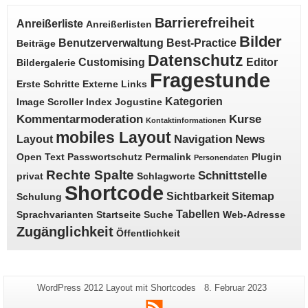
Barrierefreiheit
Anreißerliste
Anreißerlisten
Bilder
Benutzerverwaltung
Best-Practice
Beiträge
Datenschutz
Customising
Editor
Bildergalerie
Fragestunde
Erste Schritte
Externe Links
Kategorien
Image Scroller
Index
Jogustine
Kommentarmoderation
Kurse
Kontaktinformationen
mobiles Layout
Navigation
News
Layout
Open Text
Passwortschutz
Permalink
Plugin
Personendaten
Rechte Spalte
Schnittstelle
privat
Schlagworte
Shortcode
Sichtbarkeit
Sitemap
Schulung
Tabellen
Sprachvarianten
Startseite
Suche
Web-Adresse
Zugänglichkeit
Öffentlichkeit
Zusätzliche
Seiten-
Letzte
WordPress 2012 Layout mit Shortcodes
8. Februar 2023
Name:
Aktualisierung:
Informationen
RSS