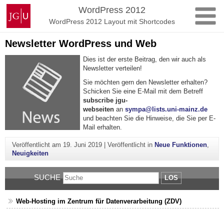
Zum
Johannes
WordPress 2012
Inhalt
Gutenberg-
WordPress 2012 Layout mit Shortcodes
springen
Universität
Mainz
Newsletter WordPress und Web
Dies ist der erste Beitrag, den wir auch als
Newsletter verteilen!
Sie möchten gern den Newsletter erhalten?
Schicken Sie eine E-Mail mit dem Betreff
subscribe jgu-
webseiten
an
sympa@lists.uni-mainz.de
und beachten Sie die Hinweise, die Sie per E-
Mail erhalten.
Veröffentlicht am
19. Juni 2019
|
Veröffentlicht in
Neue Funktionen
,
Neuigkeiten
SUCHE
LOS
Web-Hosting im Zentrum für Datenverarbeitung (ZDV)