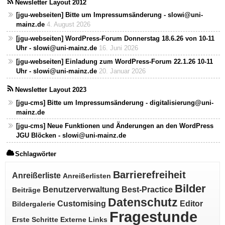
Newsletter Layout 2012
[jgu-webseiten] Bitte um Impressumsänderung - slowi@uni-
mainz.de
4. August 2026
[jgu-webseiten] WordPress-Forum Donnerstag 18.6.26 von 10-11
Uhr - slowi@uni-mainz.de
16. Juni 2026
[jgu-webseiten] Einladung zum WordPress-Forum 22.1.26 10-11
Uhr - slowi@uni-mainz.de
20. Januar 2026
Newsletter Layout 2023
[jgu-cms] Bitte um Impressumsänderung - digitalisierung@uni-
mainz.de
[jgu-cms] Neue Funktionen und Änderungen an den WordPress
JGU Blöcken - slowi@uni-mainz.de
Schlagwörter
Barrierefreiheit
Anreißerliste
Anreißerlisten
Bilder
Benutzerverwaltung
Best-Practice
Beiträge
Datenschutz
Customising
Editor
Bildergalerie
Fragestunde
Erste Schritte
Externe Links