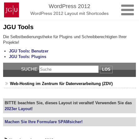
Zum
Johannes
WordPress 2012
Inhalt
Gutenberg-
WordPress 2012 Layout mit Shortcodes
springen
Universität
Mainz
JGU Tools
Die Selbstbedienungstheke für Plugins und Schreibberechtigten Ihrer
Projekte!
JGU Tools: Benutzer
JGU Tools: Plugins
SUCHE
LOS
Web-Hosting im Zentrum für Datenverarbeitung (ZDV)
BITTE beachten Sie, dieses Layout ist veraltet! Verwenden Sie das
2023er Layout
!
Machen Sie Ihre Formulare SPAMsicher!