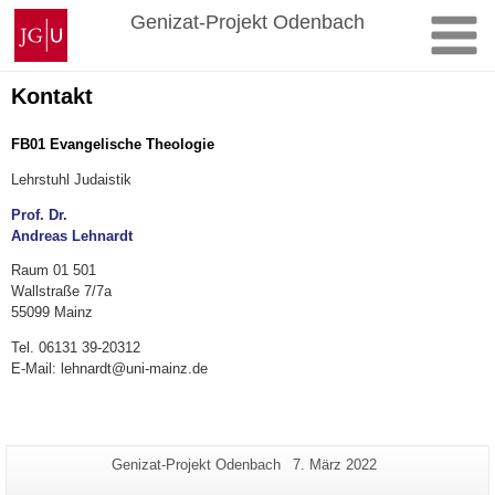
Zum
Johannes
Genizat-Projekt Odenbach
Inhalt
Gutenberg-
springen
Universität
Mainz
Kontakt
FB01 Evangelische Theologie
Lehrstuhl Judaistik
Prof. Dr.
Andreas Lehnardt
Raum 01 501
Wallstraße 7/7a
55099 Mainz
Tel. 06131 39-20312
E-Mail: lehnardt@uni-mainz.de
Zusätzliche
Seiten-
Letzte
Genizat-Projekt Odenbach
7. März 2022
Name:
Aktualisierung:
Informationen