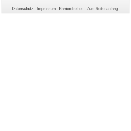
zu
Datenschutz
Impressum
Barrierefreiheit
Zum Seitenanfang
dieser
Seite