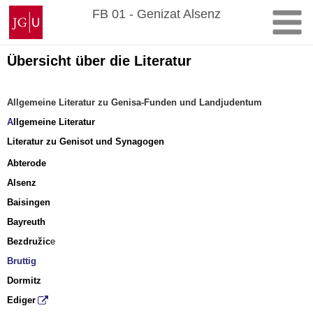
Zum
Johannes
FB 01 - Genizat Alsenz
Inhalt
Gutenberg-
springen
Universität
Mainz
Übersicht über die Literatur
Allgemeine Literatur zu Genisa-Funden und Landjudentum
A
llgemeine Literatur
Literatur zu Genisot und Synagogen
Abterode
Alsenz
Baisingen
Bayreuth
Bezdružic
e
Bruttig
Dormitz
Ediger